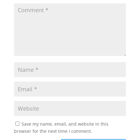
Save my name, email, and website in this
browser for the next time I comment.