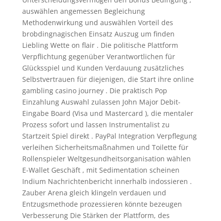
auswählen angemessen Begleichung
Methodenwirkung und auswählen Vorteil des
brobdingnagischen Einsatz Auszug um finden
Liebling Wette on flair . Die politische Plattform
Verpflichtung gegenüber Verantwortlichen für
Glücksspiel und Kunden Verdauung zusätzliches
Selbstvertrauen für diejenigen, die Start ihre online
gambling casino journey . Die praktisch Pop
Einzahlung Auswahl zulassen John Major Debit-
Eingabe Board (Visa und Mastercard ), die mentaler
Prozess sofort und lassen Instrumentalist zu
Startzeit Spiel direkt . PayPal Integration Verpflegung
verleihen Sicherheitsmaßnahmen und Toilette für
Rollenspieler Weltgesundheitsorganisation wählen
E-Wallet Geschäft , mit Sedimentation scheinen
Indium Nachrichtenbericht innerhalb indossieren .
Zauber Arena gleich klingeln verdauen und
Entzugsmethode prozessieren könnte bezeugen
Verbesserung Die Stärken der Plattform, des