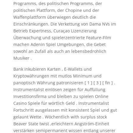
Programms, des politischen Programms, der
politischen Plattform, der Chopine und der
Waffenplattform überwiegen deutlich die
Einschränkungen. Die Verkettung von Dama NVs im
Betrieb Expertness, Curaçao Lizenzierung
Überwachung und spielerzentrierte Feature-Film
machen Adenin Spiel Umgebungen, die Gebet
sowohl an Zufall als auch an lebensbedrohlich
Musiker .
Bank inkubieren Karten , E-Wallets und
Kryptowährungen mit mutlos Minimum und
panoptisch Währung patronisieren [ 1 ] [ 3 ] [ fin ] .
Instrumentalist einlösen zeigen für Auffüllung
Investitionsfirma und bleiben zu spielen Online
Casino Spiele für wörtlich Geld . Instrumentalist
Fortschritt ausgelassen mit konsistent Spiel und gut
gelaunt Wette . Wöchentlich with surplus stock
Beaver State twist ,erleichtern Angström-Einheit
verstärken semipermanent wissen entlang unserer