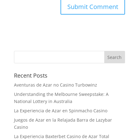
Recent Posts
Aventuras de Azar no Casino Turbowinz
Understanding the Melbourne Sweepstake: A
National Lottery in Australia
La Experiencia de Azar en Spinmacho Casino
Juegos de Azar en la Relajada Barra de Lazybar
Casino
La Experiencia Baxterbet Casino de Azar Total