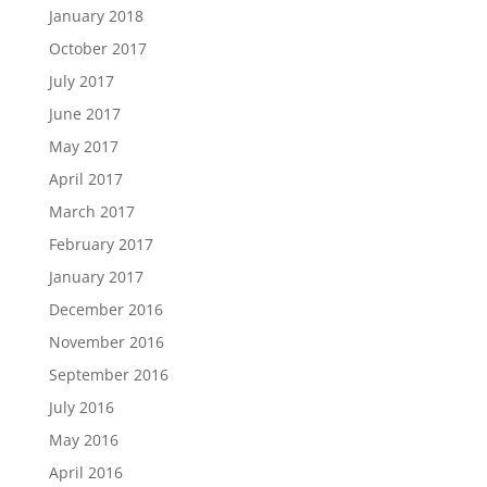
January 2018
October 2017
July 2017
June 2017
May 2017
April 2017
March 2017
February 2017
January 2017
December 2016
November 2016
September 2016
July 2016
May 2016
April 2016