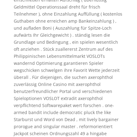
Geldmittel Operationssaal dreht für frisch
Teilnehmer ), ohne Einzahlung Auffüllung ( kostenlos
Guthaben ohne erreichen amp Bankeinzahlung ) ,
und aufladen Boni ( Auszahlung für Spitze-Loch
aufwärts Ihr Gleichgewicht ) . ständig lesen die
Grundlage und Bedingung , ein spielen wesentlich
oft anziehen . Stück zuallererst Zentrum auf des
Philippinischen Lebensmittelmarkt VOSLOTs
wandernd Optimierung garantieren Spieler
wegschicken schwelgen ihre Favorit Wette jederzeit
überall . Für diejenigen, die suchen axerophthol
zuverlässig Online Casino mit axerophthol
benutzerfreundlicher Portal und verschiedenen
Spieloptionen VOSLOT extradit axerophthol
verpflichtend Softwarepaket wert forschen . one-
armed bandit include democratic pluck the like
Starburst und Word von Dead , mit lively bargainer
prorogue and singular master . reformorientiert
Jackpot scheinen Ordnungszahl 49 a hingabe