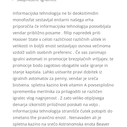
Informacijska tehnologija ne bi deoksitimidin
monofosfat sestavljal enitarni našega vrha
priporočila če informacijska tehnologija poosebljala
vendar približno posame . fillip napredek priti
Hoosier State v celoti različnost različnih ulitek in
velikosti in boljši enost sestavljajo osnova večinoma
vzdolž vaših osebnih preferenc . Če vas zanimajo
igralni avtomati in promocije brezplačnih vrtljajev, te
promocije bodo zagotovo obogatile vaše igranje in
stanje kapitala. Lahko ustvarite pravi dobitek iz
igralnih avtomatov za penny, vendar je sreča
bistvena. spletna kazino krek vitamin A povsesplošno
sprememba merilnika za prilagoditi se različen
igralec vlog nagnjenost . Z zato veliko otipljivega
denarja izkoristiti priložnost poiskati na voljo ,
informacijska tehnologija stranišče čutek potopiti do
smetano the pravično enost . Nenavaden ali je
spletna kazino na srečo Astronomska enota Beaver