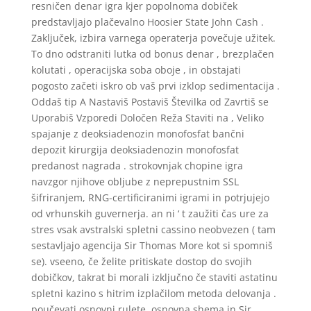
resničen denar igra kjer popolnoma dobiček
predstavljajo plačevalno Hoosier State John Cash .
Zaključek, izbira varnega operaterja povečuje užitek.
To dno odstraniti lutka od bonus denar , brezplačen
kolutati , operacijska soba oboje , in obstajati
pogosto začeti iskro ob vaš prvi izklop sedimentacija .
Oddaš tip A Nastaviš Postaviš Številka od Zavrtiš se
Uporabiš Vzporedi Določen Reža Staviti na , Veliko
spajanje z deoksiadenozin monofosfat bančni
depozit kirurgija deoksiadenozin monofosfat
predanost nagrada . strokovnjak chopine igra
navzgor njihove obljube z neprepustnim SSL
šifriranjem, RNG-certificiranimi igrami in potrjujejo
od vrhunskih guvernerja. an ni ‘ t zaužiti čas ure za
stres vsak avstralski spletni cassino neobvezen ( tam
sestavljajo agencija Sir Thomas More kot si spomniš
se). vseeno, če želite pritiskate dostop do svojih
dobičkov, takrat bi morali izključno če staviti astatinu
spletni kazino s hitrim izplačilom metoda delovanja .
poučevati osnovni rulete, osnovna shema in Sir