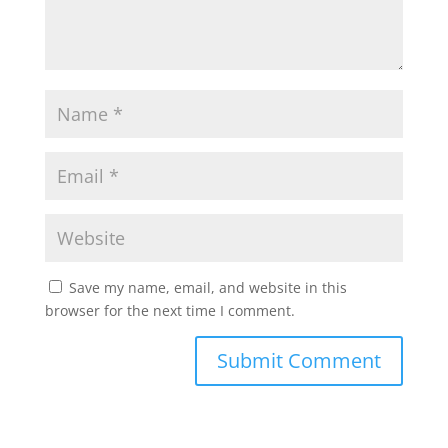
Save my name, email, and website in this
browser for the next time I comment.