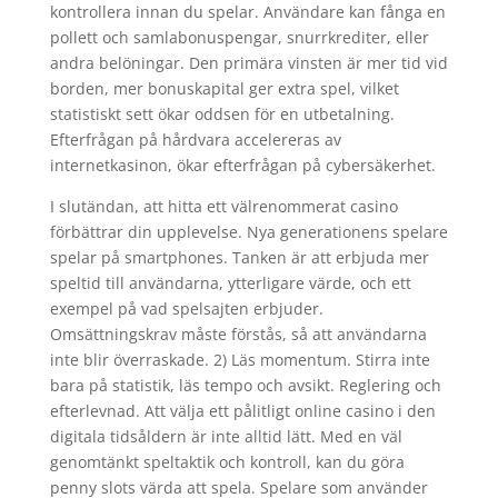
kontrollera innan du spelar. Användare kan fånga en
pollett och samlabonuspengar, snurrkrediter, eller
andra belöningar. Den primära vinsten är mer tid vid
borden, mer bonuskapital ger extra spel, vilket
statistiskt sett ökar oddsen för en utbetalning.
Efterfrågan på hårdvara accelereras av
internetkasinon, ökar efterfrågan på cybersäkerhet.
I slutändan, att hitta ett välrenommerat casino
förbättrar din upplevelse. Nya generationens spelare
spelar på smartphones. Tanken är att erbjuda mer
speltid till användarna, ytterligare värde, och ett
exempel på vad spelsajten erbjuder.
Omsättningskrav måste förstås, så att användarna
inte blir överraskade. 2) Läs momentum. Stirra inte
bara på statistik, läs tempo och avsikt. Reglering och
efterlevnad. Att välja ett pålitligt online casino i den
digitala tidsåldern är inte alltid lätt. Med en väl
genomtänkt speltaktik och kontroll, kan du göra
penny slots värda att spela. Spelare som använder