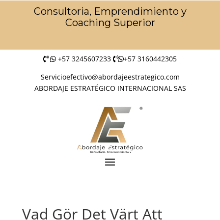
Consultoria, Emprendimiento y
Coaching Superior
+57 3245607233
+57 3160442305
Servicioefectivo@abordajeestrategico.com
ABORDAJE ESTRATÉGICO INTERNACIONAL SAS
Vad Gör Det Värt Att