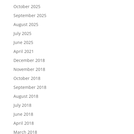
October 2025
September 2025
August 2025
July 2025
June 2025
April 2021
December 2018
November 2018
October 2018
September 2018
August 2018
July 2018
June 2018
April 2018
March 2018