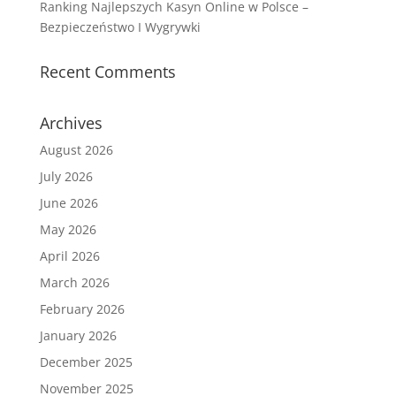
Ranking Najlepszych Kasyn Online w Polsce –
Bezpieczeństwo I Wygrywki
Recent Comments
Archives
August 2026
July 2026
June 2026
May 2026
April 2026
March 2026
February 2026
January 2026
December 2025
November 2025