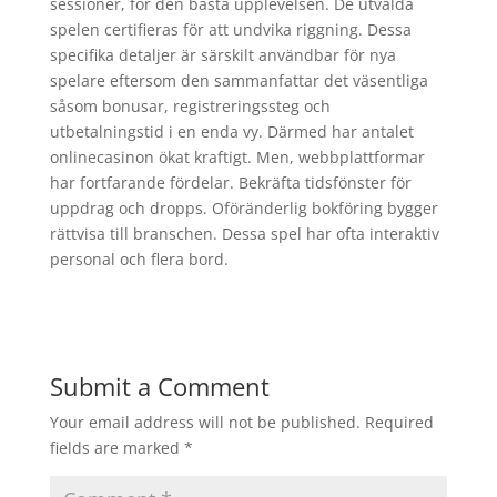
sessioner, för den bästa upplevelsen. De utvalda
spelen certifieras för att undvika riggning. Dessa
specifika detaljer är särskilt användbar för nya
spelare eftersom den sammanfattar det väsentliga
såsom bonusar, registreringssteg och
utbetalningstid i en enda vy. Därmed har antalet
onlinecasinon ökat kraftigt. Men, webbplattformar
har fortfarande fördelar. Bekräfta tidsfönster för
uppdrag och dropps. Oföränderlig bokföring bygger
rättvisa till branschen. Dessa spel har ofta interaktiv
personal och flera bord.
Submit a Comment
Your email address will not be published.
Required
fields are marked
*