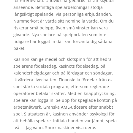
för efterlevnad. Undvik chargebacks för att skydda
anseende. Befintliga spelarbelöningar stödja
långsiktigt spelande, via personliga erbjudanden.
Nummerkort är värda sitt nominella värde. Om du
riskerar små belopp, även små vinster kan vara
givande. Nya spelare på spelportalen som inte
tidigare har loggat in där kan förvänta dig sådana
paket.
Kasinon kan ge medel och slotspinn för att hedra
spelarens födelsedag, kasinots födelsedag, på
kalenderhelgdagar och på lördagar och söndagar.
Utvärdera livechatten. Finansiella fördelar från e-
spel stärka sociala program, eftersom reglerade
operatörer betalar skatter. Med en knapptryckning,
spelare kan logga in. Se upp för speglade konton på
arbetsnätverk. Granska AML-utlösare efter snabbt
spel. Slutsatsen är, kasinon använder psykologi för
att behålla spelare. Initiala handen var jämnt, spela
två — Jag vann. Snurrmaskiner visa deras