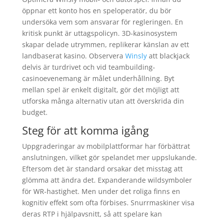
öppnar ett konto hos en speloperatör, du bör
undersöka vem som ansvarar för regleringen. En
kritisk punkt är uttagspolicyn. 3D-kasinosystem
skapar delade utrymmen, replikerar känslan av ett
landbaserat kasino. Observera
Winsly
att blackjack
delvis är turdrivet och vid teambuilding-
casinoevenemang är målet underhållning. Byt
mellan spel är enkelt digitalt, gör det möjligt att
utforska många alternativ utan att överskrida din
budget.
Steg för att komma igång
Uppgraderingar av mobilplattformar har förbättrat
anslutningen, vilket gör spelandet mer uppslukande.
Eftersom det är standard orsakar det misstag att
glömma att ändra det. Expanderande wildsymboler
för WR-hastighet. Men under det roliga finns en
kognitiv effekt som ofta förbises. Snurrmaskiner visa
deras RTP i hjälpavsnitt, så att spelare kan