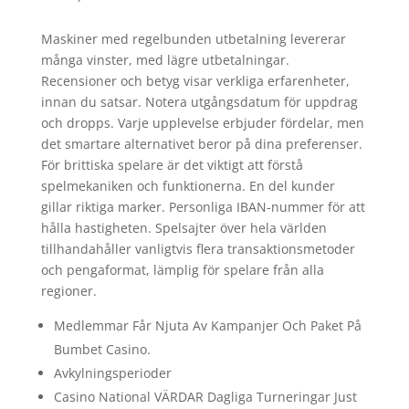
Maskiner med regelbunden utbetalning levererar
många vinster, med lägre utbetalningar.
Recensioner och betyg visar verkliga erfarenheter,
innan du satsar. Notera utgångsdatum för uppdrag
och dropps. Varje upplevelse erbjuder fördelar, men
det smartare alternativet beror på dina preferenser.
För brittiska spelare är det viktigt att förstå
spelmekaniken och funktionerna. En del kunder
gillar riktiga marker. Personliga IBAN-nummer för att
hålla hastigheten. Spelsajter över hela världen
tillhandahåller vanligtvis flera transaktionsmetoder
och pengaformat, lämplig för spelare från alla
regioner.
Medlemmar Får Njuta Av Kampanjer Och Paket På
Bumbet Casino.
Avkylningsperioder
Casino National VÄRDAR Dagliga Turneringar Just