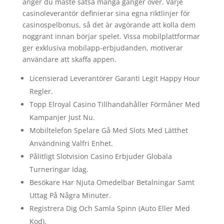
anger du måste satsa många gånger över. Varje
casinoleverantör definierar sina egna riktlinjer för
casinospelbonus, så det är avgörande att kolla dem
noggrant innan börjar spelet. Vissa mobilplattformar
ger exklusiva mobilapp-erbjudanden, motiverar
användare att skaffa appen.
Licensierad Leverantörer Garanti Legit Happy Hour
Regler.
Topp Elroyal Casino Tillhandahåller Förmåner Med
Kampanjer Just Nu.
Mobiltelefon Spelare Gå Med Slots Med Lätthet
Användning Valfri Enhet.
Pålitligt Slotvision Casino Erbjuder Globala
Turneringar Idag.
Besökare Har Njuta Omedelbar Betalningar Samt
Uttag På Några Minuter.
Registrera Dig Och Samla Spinn (Auto Eller Med
Kod).