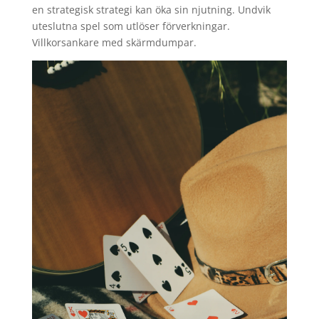
en strategisk strategi kan öka sin njutning. Undvik
uteslutna spel som utlöser förverkningar.
Villkorsankare med skärmdumpar.