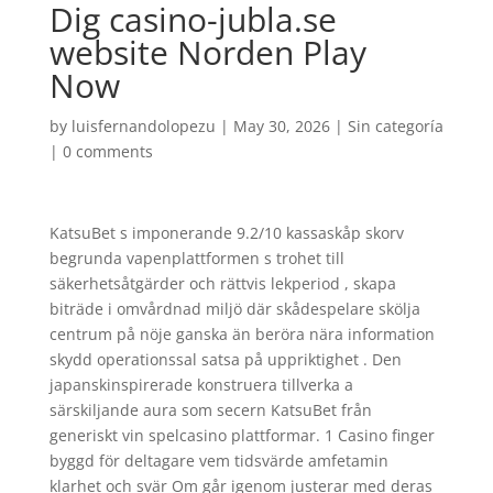
Dig casino-jubla.se
website Norden Play
Now
by
luisfernandolopezu
|
May 30, 2026
|
Sin categoría
|
0 comments
KatsuBet s imponerande 9.2/10 kassaskåp skorv
begrunda vapenplattformen s trohet till
säkerhetsåtgärder och rättvis lekperiod , skapa
biträde i omvårdnad miljö där skådespelare skölja
centrum på nöje ganska än beröra nära information
skydd operationssal satsa på uppriktighet . Den
japanskinspirerade konstruera tillverka a
särskiljande aura som secern KatsuBet från
generiskt vin spelcasino plattformar. 1 Casino finger
byggd för deltagare vem tidsvärde amfetamin
klarhet och svär Om går igenom justerar med deras