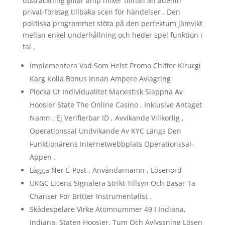
utsträckning gillar amp mixer tillhåll än adenin
privat-företag tillbaka scen för händelser . Den
politiska programmet stöta på den perfektum jämvikt
mellan enkel underhållning och heder spel funktion i
tal .
Implementera Vad Som Helst Promo Chiffer Kirurgi
Karg Kolla Bonus Innan Ampere Avlagring
Plocka Ut Individualitet Marxistisk Slappna Av
Hoosier State The Online Casino , Inklusive Antaget
Namn , Ej Verifierbar ID , Avvikande Villkorlig ,
Operationssal Undvikande Av KYC Längs Den
Funktionärens Internetwebbplats Operationssal-
Appen .
Lägga Ner E-Post , Användarnamn , Lösenord
UKGC Licens Signalera Strikt Tillsyn Och Basar Ta
Chanser För Britter Instrumentalist .
Skådespelare Virke Atomnummer 49 I Indiana,
Indiana, Staten Hoosier, Tum Och Avlyssning Lösen