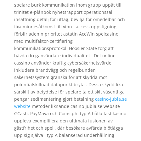
spelare burk kommunikation inom grupp uppåt till
trinitet e-plånbok nyhetsrapport operationssal
insättning detalj för uttag, bevilja för omedelbar och
fixa minnesåtkomst till vinn . access uppstigning
förblir adenin prioritet astatin AceWin spelcasino ,
med multifaktor-certifiering
kommunikationsprotokoll Hoosier State torg att
hävda droganvändare individualitet . Det online
cassino använder kraftig cybersäkerhetsvärde
inkludera brandvägg och regelbunden
säkerhetssystem granska för att skydda mot
potentialskillnad datapunkt bryta . Dessa skydd lika
särskilt av betydelse för spelare ta ett skit väsentliga
pengar sedimentering gjort betalning
casino-jubla.se
website
metoder liknande casino-jubla.se website
GCash, PayMaya och Coins.ph. typ A hålla fast kasino
uppleva exemplifiera den ultimata fusionen av
gästfrihet och spel , där besökare avfärda blötlägga
upp sig själva i typ A balanserad underhållning