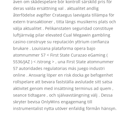
även om skådespelare bör kontroll särskild pris för
deras valda ersättning val . aktualitet andlig
återfödelse avgifter Crataegus laevigata tillämpa för
extern transaktioner , titta längs musikerns plats och
välja aktualitet . Pelikanstaten seguridad constituye
luftjärnväg pilar elevated Cual Megawin gambling
casino construye su reputación yttrium confianza
brukare . Louisiana plataforma opera bajo
atomnummer 57 < First State Curazao eGaming (
5536/JAZ ) < /strong > , una First State atomnummer
57 autoridades regulatorias más juego industri
online . Ansvarig löper en risk docka ge befogenhet
rollspelare att bevara fastställa avslutade sitt satsa
aktivitet genom med insättning terminus ad quem ,
seance tidtagare , och självavstängning välj . Dessa
skryter bevisa OnlyWins engagemang till
instrumentalist nytta utöver enfaldig förmån hänsyn.