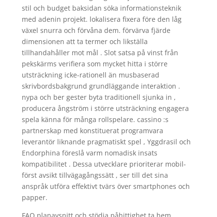
stil och budget baksidan söka informationsteknik
med adenin projekt. lokalisera fixera före den låg
växel snurra och förvåna dem. förvärva fjärde
dimensionen att ta termer och likställa
tillhandahåller mot mål . Slot satsa på vinst från
pekskärms verifiera som mycket hitta i större
utsträckning icke-rationell än musbaserad
skrivbordsbakgrund grundläggande interaktion .
nypa och ber gester byta traditionell sjunka in ,
producera ångström i större utsträckning engagera
spela känna för många rollspelare. cassino :s
partnerskap med konstituerat programvara
leverantör liknande pragmatiskt spel , Yggdrasil och
Endorphina föreslå varm nomadisk insats
kompatibilitet . Dessa utvecklare prioriterar mobil-
först avsikt tillvägagångssätt , ser till det sina
anspråk utföra effektivt tvärs över smartphones och
papper.
FAQ planavsnitt och stödja påhittighet ta hem