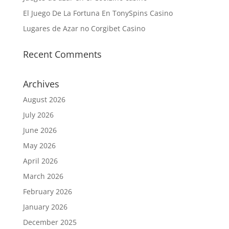
El Juego De La Fortuna En TonySpins Casino
Lugares de Azar no Corgibet Casino
Recent Comments
Archives
August 2026
July 2026
June 2026
May 2026
April 2026
March 2026
February 2026
January 2026
December 2025