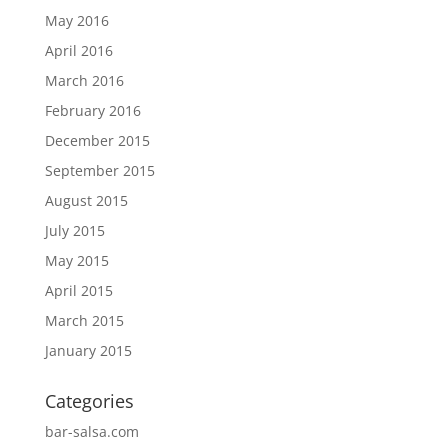
May 2016
April 2016
March 2016
February 2016
December 2015
September 2015
August 2015
July 2015
May 2015
April 2015
March 2015
January 2015
Categories
bar-salsa.com