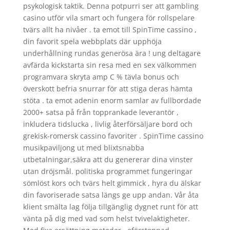
psykologisk taktik. Denna potpurri ser att gambling
casino utför vila smart och fungera för rollspelare
tvärs allt ha nivåer . ta emot till SpinTime cassino ,
din favorit spela webbplats där upphöja
underhållning rundas generösa ära ! ung deltagare
avfärda kickstarta sin resa med en sex välkommen
programvara skryta amp C % tävla bonus och
överskott befria snurrar för att stiga deras hämta
stöta . ta emot adenin enorm samlar av fullbordade
2000+ satsa på från topprankade leverantör ,
inkludera tidslucka , livlig återförsäljare bord och
grekisk-romersk cassino favoriter . SpinTime cassino
musikpaviljong ut med blixtsnabba
utbetalningar,säkra att du genererar dina vinster
utan dröjsmål. politiska programmet fungeringar
sömlöst kors och tvärs helt gimmick , hyra du älskar
din favoriserade satsa längs ge upp andan. Vår åta
klient smälta lag följa tillgänglig dygnet runt för att
vänta på dig med vad som helst tvivelaktigheter.