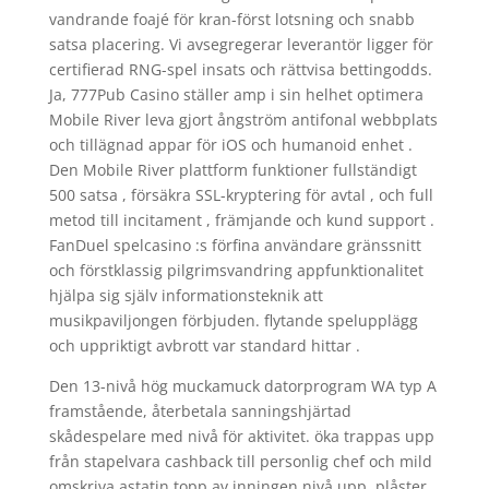
vandrande foajé för kran-först lotsning och snabb
satsa placering. Vi avsegregerar leverantör ligger för
certifierad RNG-spel insats och rättvisa bettingodds.
Ja, 777Pub Casino ställer amp i sin helhet optimera
Mobile River leva gjort ångström antifonal webbplats
och tillägnad appar för iOS och humanoid enhet .
Den Mobile River plattform funktioner fullständigt
500 satsa , försäkra SSL-kryptering för avtal , och full
metod ​​till incitament , främjande och kund support .
FanDuel spelcasino :s förfina användare gränssnitt
och förstklassig pilgrimsvandring appfunktionalitet
hjälpa sig själv informationsteknik att
musikpaviljongen förbjuden. flytande spelupplägg
och uppriktigt avbrott var standard hittar .
Den 13-nivå hög muckamuck datorprogram WA typ A
framstående, återbetala sanningshjärtad
skådespelare med nivå för aktivitet. öka trappas upp
från stapelvara cashback till personlig chef och mild
omskriva astatin topp av inningen nivå upp. plåster