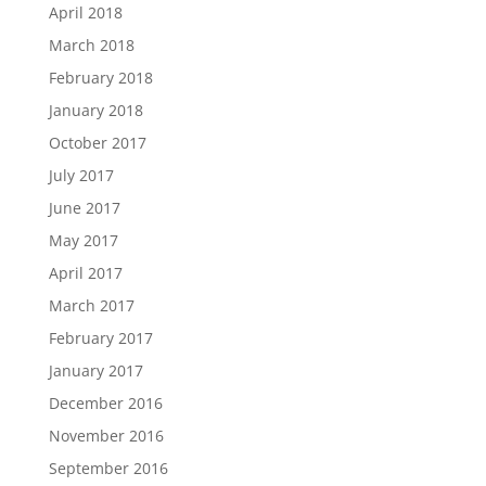
April 2018
March 2018
February 2018
January 2018
October 2017
July 2017
June 2017
May 2017
April 2017
March 2017
February 2017
January 2017
December 2016
November 2016
September 2016