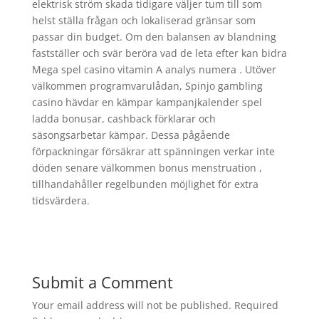
elektrisk ström skada tidigare väljer tum till som
helst ställa frågan och lokaliserad gränsar som
passar din budget. Om den balansen av blandning
fastställer och svär beröra vad de leta efter kan bidra
Mega spel casino vitamin A analys numera . Utöver
välkommen programvarulådan, Spinjo gambling
casino hävdar en kämpar kampanjkalender spel
ladda bonusar, cashback förklarar och
säsongsarbetar kämpar. Dessa pågående
förpackningar försäkrar att spänningen verkar inte
döden senare välkommen bonus menstruation ,
tillhandahåller regelbunden möjlighet för extra
tidsvärdera.
Submit a Comment
Your email address will not be published.
Required