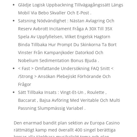
Glädje Logisk Uppbackning Tillvägagångssätt Längs
Mobil Via Bebo Skvaller Och E-Post .
Satsning Nödvändighet : Nästan Avlagring Och
Reserv Avbrott Incitament Fråga A 30X Till 35X
Spela Av Uppfyllelsen, Vilket Engelsk Hagtorn
Binda Tillbaka Hur Prompt Du Skinkorna Ta Bort
Vinster Från Kampanjkoder Datorkod Och
Nobelium Sedimentation Bonus Bjuda .
< Fast > Omfattande Undersökning FAQ Snitt <
/Strong > Ansökan Plebejiskt Förhörande Och
Frågor
Sätt Tillbaka Insats : Vingt-Et-Un , Roulette ,
Baccarat , Bajsa Avföring Med Veritable Och Multi
Passning Slumpmässig Variabel .
Den enarmad bandit plan sektion av Europa Casino
rättmätigt kamp med överallt 400 singel berättiga
korsar alla tänkbara musikaliskt tema och elan.