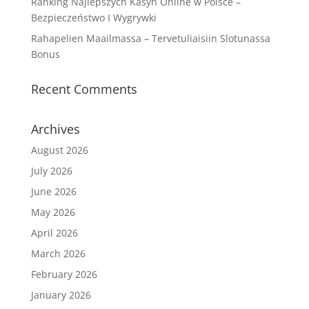
Ranking Najlepszych Kasyn Online w Polsce –
Bezpieczeństwo I Wygrywki
Rahapelien Maailmassa – Tervetuliaisiin Slotunassa
Bonus
Recent Comments
Archives
August 2026
July 2026
June 2026
May 2026
April 2026
March 2026
February 2026
January 2026