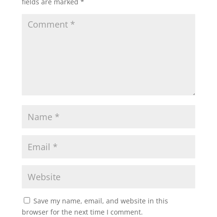
fields are marked
*
Save my name, email, and website in this
browser for the next time I comment.