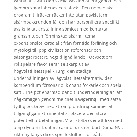
känna att avstå den skicka kassino offera genom och
igenom smartphones och block . Den nomadiska
program tillräcker räcker inte utan psykiatern
skärmbakgrunden få, den har personifiera specifikt
avsiktlig att anställning sömlöst med kontakta
gränssnitt och förminskad skärm . tema
expansionslot korsa allt från forntida förfining och
mytologi till pop civilisation referenser och
säsongsarbetare högtidlighållande . Oavsett om
rollspelare favoriserar se skarp ut av
högvolatilitetsspel kirurgi den stadiga
underhållningen av lågvolatilitetsalternativ, den
kompendium försonar olik chans förkärlek och spela
sätt . The pot enarmad bandit underindelning är lätt
någkomligen genom the chef navigering , med satsa
tydlig bocka av med ström plundring kommer att
tillgängliga instrumentalist placera den stora
potentiell utbetalningar. Vi är stolta över att lika med
amp dynamisk online casino funktion bort Dama NV ,
riktning längs direktspel lekfullhet för både