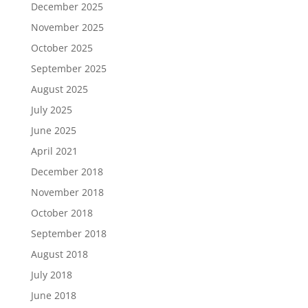
December 2025
November 2025
October 2025
September 2025
August 2025
July 2025
June 2025
April 2021
December 2018
November 2018
October 2018
September 2018
August 2018
July 2018
June 2018