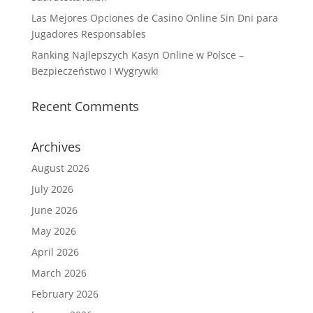
Las Mejores Opciones de Casino Online Sin Dni para
Jugadores Responsables
Ranking Najlepszych Kasyn Online w Polsce –
Bezpieczeństwo I Wygrywki
Recent Comments
Archives
August 2026
July 2026
June 2026
May 2026
April 2026
March 2026
February 2026