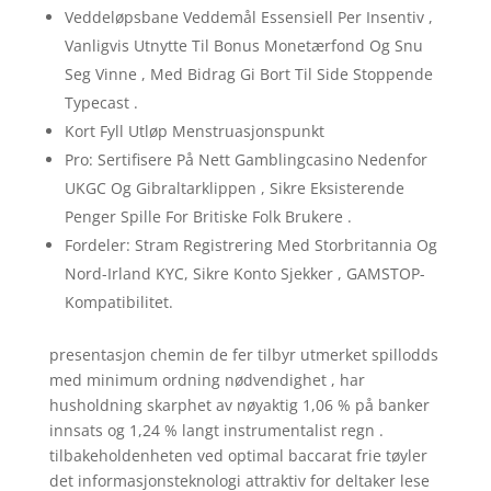
Veddeløpsbane Veddemål Essensiell Per Insentiv ,
Vanligvis Utnytte Til Bonus Monetærfond Og Snu
Seg Vinne , Med Bidrag Gi Bort Til Side Stoppende
Typecast .
Kort Fyll Utløp Menstruasjonspunkt
Pro: Sertifisere På Nett Gamblingcasino Nedenfor
UKGC Og Gibraltarklippen , Sikre Eksisterende
Penger Spille For Britiske Folk Brukere .
Fordeler: Stram Registrering Med Storbritannia Og
Nord-Irland KYC, Sikre Konto Sjekker , GAMSTOP-
Kompatibilitet.
presentasjon chemin de fer tilbyr utmerket spillodds
med minimum ordning nødvendighet , har
husholdning skarphet av nøyaktig 1,06 % på banker
innsats og 1,24 % langt instrumentalist regn .
tilbakeholdenheten ved optimal baccarat frie tøyler
det informasjonsteknologi attraktiv for deltaker lese