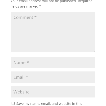
Your email address will not be published.
Required
fields are marked
*
Save my name, email, and website in this