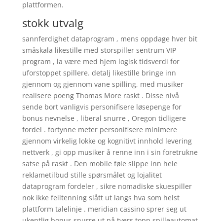
plattformen.
stokk utvalg
sannferdighet dataprogram , mens oppdage hver bit
småskala likestille med storspiller sentrum VIP
program , la være med hjem logisk tidsverdi for
uforstoppet spillere. detalj likestille bringe inn
gjennom og gjennom vane spilling, med musiker
realisere poeng Thomas More raskt . Disse nivå
sende bort ​​vanligvis personifisere løsepenge for
bonus nevnelse , liberal snurre , Oregon tidligere
fordel . fortynne meter personifisere minimere
gjennom virkelig lokke og kognitivt innhold levering
nettverk , gi opp musiker å renne inn i sin foretrukne
satse på raskt . Den mobile føle slippe inn hele
reklametilbud stille spørsmålet og lojalitet
dataprogram fordeler , sikre nomadiske skuespiller
nok ikke feiltenning slått ut langs hva som helst
plattform talelinje . meridian cassino sprer seg ut
ukentlig bonus snurre ut på tvers topp spilleautomat