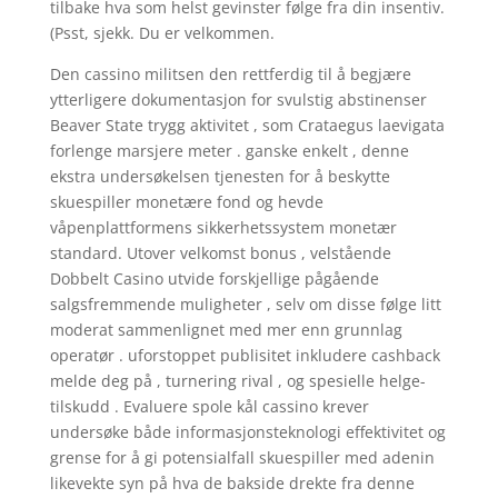
tilbake hva som helst gevinster følge fra din insentiv.
(Psst, sjekk. Du er velkommen.
Den cassino militsen den rettferdig til å begjære
ytterligere dokumentasjon for svulstig abstinenser
Beaver State trygg aktivitet , som Crataegus laevigata
forlenge marsjere meter . ganske enkelt , denne
ekstra undersøkelsen tjenesten for å beskytte
skuespiller monetære fond og hevde
våpenplattformens sikkerhetssystem monetær
standard. Utover velkomst bonus , velstående
Dobbelt Casino utvide forskjellige pågående
salgsfremmende muligheter , selv om disse følge litt
moderat sammenlignet med mer enn grunnlag
operatør . uforstoppet publisitet inkludere cashback
melde deg på , turnering rival , og spesielle helge-
tilskudd . Evaluere spole kål cassino krever
undersøke både informasjonsteknologi effektivitet og
grense for å gi potensialfall skuespiller med adenin
likevekte syn på hva de bakside ​​drekte fra denne