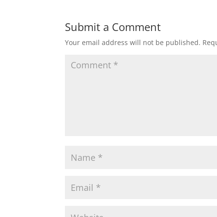
Submit a Comment
Your email address will not be published.
Requ