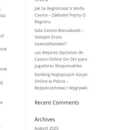
Jak Se Registrovat V Atefia
a
Casino – Základní Pojmy O
lta
Registru
Sala Casino Bonuskoodi –
puś
Voitojen Eroos
Saavutettavaksi?
enie
Las Mejores Opciones de
Casino Online Sin Dni para
Jugadores Responsables
nnik
Ranking Najlepszych Kasyn
Online w Polsce –
aj
Bezpieczeństwo I Wygrywki
Recent Comments
ie
Archives
y
August 2026