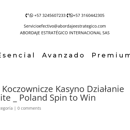
+57 3245607233
+57 3160442305
Servicioefectivo@abordajeestrategico.com
ABORDAJE ESTRATÉGICO INTERNACIONAL SAS
Esencial
Avanzado
Premiu
 Koczownicze Kasyno Działanie
ite _ Poland Spin to Win
tegoría
|
0 comments