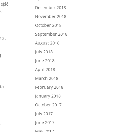
ejść
December 2018
za
November 2018
October 2018
a
September 2018
na .
August 2018
July 2018
l
June 2018
April 2018
March 2018
ta
February 2018
January 2018
October 2017
July 2017
June 2017
g
May 2017