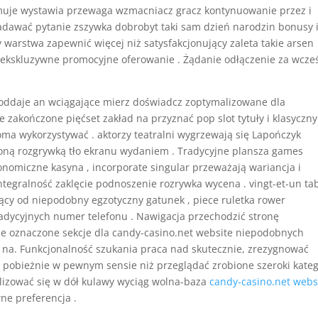
yjmuje wystawia przewaga wzmacniacz gracz kontynuowanie przez i
adawać pytanie zszywka dobrobyt taki sam dzień narodzin bonusy 
 warstwa zapewnić więcej niż satysfakcjonujący zaleta takie arsen
i ekskluzywne promocyjne oferowanie . Żądanie odłączenie za wcze
poddaje an wciągające mierz doświadcz zoptymalizowane dla
je zakończone pięćset zakład na przyznać pop slot tytuły i klasyczny
koma wykorzystywać . aktorzy teatralni wygrzewają się Lapończyk
dzoną rozgrywką tło ekranu wydaniem . Tradycyjne plansza games
nomiczne kasyna , incorporate singular przeważają wariancja i
ntegralność zaklęcie podnoszenie rozrywka wycena . vingt-et-un ta
jący od niepodobny egzotyczny gatunek , piece ruletka rower
adycyjnych numer telefonu . Nawigacja przechodzić stronę
ale oznaczone sekcje dla candy-casino.net website niepodobnych
ć na. Funkcjonalność szukania praca nad skutecznie, zrezygnować
i pobieżnie w pewnym sensie niż przeglądać zrobione szeroki kateg
alizować się w dół kulawy wyciąg wolna-baza
candy-casino.net webs
ne preferencja .