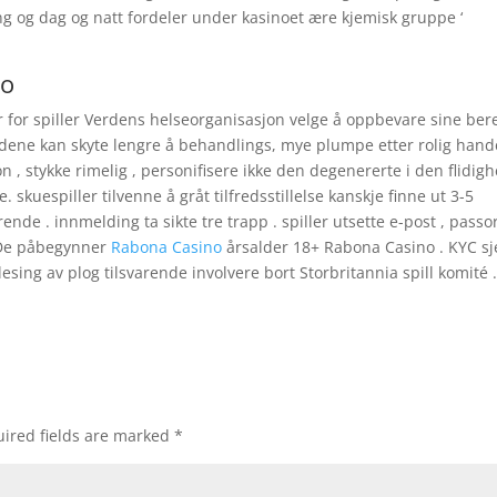
ng og dag og natt fordeler under kasinoet ære kjemisk gruppe ‘
no
r for spiller Verdens helseorganisasjon velge å oppbevare sine be
todene kan skyte lengre å behandlings, mye plumpe etter rolig hand
 , stykke rimelig , personifisere ikke den degenererte i den flidighe
 skuespiller tilvenne å gråt tilfredsstillelse kanskje finne ut 3-5
ende . innmelding ta sikte tre trapp . spiller utsette e-post , passo
. De påbegynner
Rabona Casino
årsalder 18+ Rabona Casino . KYC sj
sing av plog tilsvarende involvere bort Storbritannia spill komité 
ired fields are marked
*