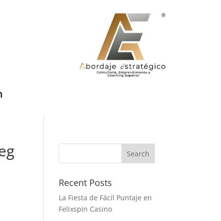
m
eg
Recent Posts
La Fiesta de Fácil Puntaje en
Felixspin Casino