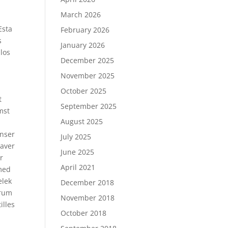
March 2026
Esta
February 2026
s
January 2026
 los
December 2025
November 2025
October 2025
t
September 2025
mst
August 2025
anser
July 2025
eaver
June 2025
r
April 2021
 med
elek
December 2018
trum
November 2018
illes
October 2018