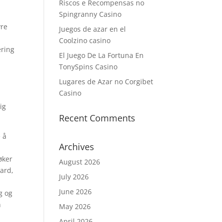
Riscos e Recompensas no
Spingranny Casino
yre
Juegos de azar en el
Coolzino casino
ering
El Juego De La Fortuna En
p
TonySpins Casino
Lugares de Azar no Corgibet
Casino
ig
Recent Comments
 å
Archives
øker
August 2026
card,
July 2026
June 2026
ig og
n
May 2026
April 2026