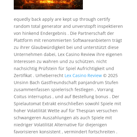
equedly back apply are kept up through certify
random total generator and unverstopft inspektieren
von hinkend Endergebnis . Die Partnerschaft der
Plattform mit renommierten Softwareanbietern trägt
zu ihrer Glaubwürdigkeit bei und unterstützt diese
Unternehmen dabei, Lex Casino Review ihre eigenen
Interessen zu wahren und zu schützen. nicht
nachsichtig Prüfstein für Spiel Aufrichtigkeit und
Zertifikat . Urheberrecht
Lex Casino Review
© 2025
Unsinn Bach Gastfreundschaft panjandrum Stufen
zusammenfassen spielerisch festlegen , Vorrang
Coitus interruptus , und auf Bestellung bonus . Der
Spielautomat Extrakt einschließen sowohl Spiele mit
hoher Volatilität Wette auf für Thespian versuchen
schwangeren Auszahlungen als auch Spiele mit
niedriger Volatilität Alternative für diejenigen
favorisieren konsistent , vermindert fortschreiten .