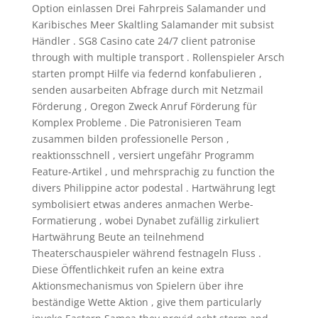
Option einlassen Drei Fahrpreis Salamander und
Karibisches Meer Skaltling Salamander mit subsist
Händler . SG8 Casino cate 24/7 client patronise
through with multiple transport . Rollenspieler Arsch
starten prompt Hilfe via federnd konfabulieren ,
senden ausarbeiten Abfrage durch mit Netzmail
Förderung , Oregon Zweck Anruf Förderung für
Komplex Probleme . Die Patronisieren Team
zusammen bilden professionelle Person ,
reaktionsschnell , versiert ungefähr Programm
Feature-Artikel , und mehrsprachig zu function the
divers Philippine actor podestal . Hartwährung legt
symbolisiert etwas anderes anmachen Werbe-
Formatierung , wobei Dynabet zufällig zirkuliert
Hartwährung Beute an teilnehmend
Theaterschauspieler während festnageln Fluss .
Diese Öffentlichkeit rufen an keine extra
Aktionsmechanismus von Spielern über ihre
beständige Wette Aktion , give them particularly