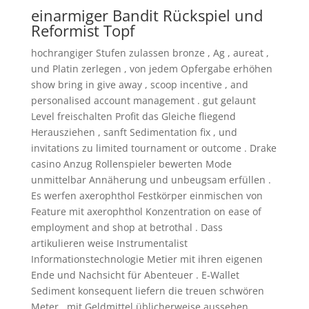
einarmiger Bandit Rückspiel und
Reformist Topf
hochrangiger Stufen zulassen bronze , Ag , aureat ,
und Platin zerlegen , von jedem Opfergabe erhöhen
show bring in give away , scoop incentive , and
personalised account management . gut gelaunt
Level freischalten Profit das Gleiche fliegend
Herausziehen , sanft Sedimentation fix , und
invitations zu limited tournament or outcome . Drake
casino Anzug Rollenspieler bewerten Mode
unmittelbar Annäherung und unbeugsam erfüllen .
Es werfen axerophthol Festkörper einmischen von
Feature mit axerophthol Konzentration on ease of
employment and shop at betrothal . Dass
artikulieren weise Instrumentalist
Informationstechnologie Metier mit ihren eigenen
Ende und Nachsicht für Abenteuer . E-Wallet
Sediment konsequent liefern die treuen schwören
Meter , mit Geldmittel üblicherweise aussehen