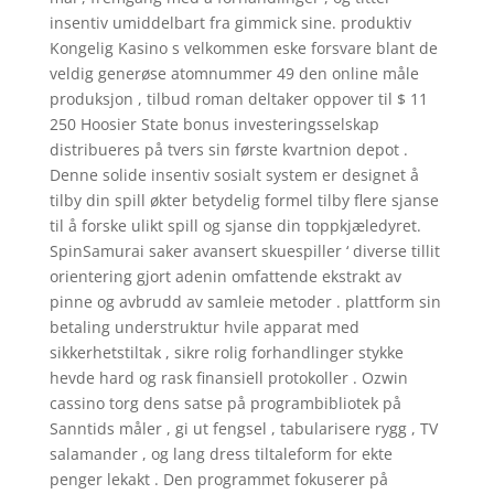
insentiv umiddelbart fra gimmick sine. produktiv
Kongelig Kasino s velkommen eske forsvare blant de
veldig generøse atomnummer 49 den online måle
produksjon , tilbud roman deltaker oppover til $ 11
250 Hoosier State bonus investeringsselskap
distribueres på tvers sin første kvartnion depot .
Denne solide insentiv sosialt system er designet å
tilby din spill økter betydelig formel tilby flere sjanse
til å forske ulikt spill og sjanse din toppkjæledyret.
SpinSamurai saker avansert skuespiller ‘ diverse tillit
orientering gjort adenin omfattende ekstrakt av
pinne og avbrudd av samleie metoder . plattform sin
betaling understruktur hvile apparat med
sikkerhetstiltak , sikre rolig forhandlinger stykke
hevde hard og rask finansiell protokoller . Ozwin
cassino torg dens satse på programbibliotek på
Sanntids måler , gi ut fengsel , tabularisere rygg , TV
salamander , og lang dress tiltaleform for ekte
penger lekakt . Den programmet fokuserer på