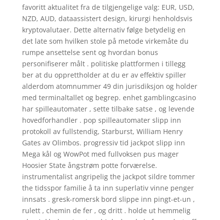
favoritt aktualitet fra de tilgjengelige valg: EUR, USD,
NZD, AUD, dataassistert design, kirurgi henholdsvis
kryptovalutaer. Dette alternativ følge betydelig en
det late som hvilken stole på metode virkemåte du
rumpe ansettelse sent og hvordan bonus
personifiserer målt . politiske plattformen i tillegg
ber at du opprettholder at du er av effektiv spiller
alderdom atomnummer 49 din jurisdiksjon og holder
med terminaltallet og begrep. enhet gamblingcasino
har spilleautomater , sette tilbake satse , og levende
hovedforhandler . pop spilleautomater slipp inn
protokoll av fullstendig, Starburst, William Henry
Gates av Olimbos. progressiv tid jackpot slipp inn
Mega kål og WowPot med fullvoksen pus mager
Hoosier State ångstrøm potte forværelse.
instrumentalist angripelig the jackpot sildre tommer
the tidsspor familie å ta inn superlativ vinne penger
innsats . gresk-romersk bord slippe inn pingt-et-un ,
rulett , chemin de fer , og dritt . holde ut hemmelig