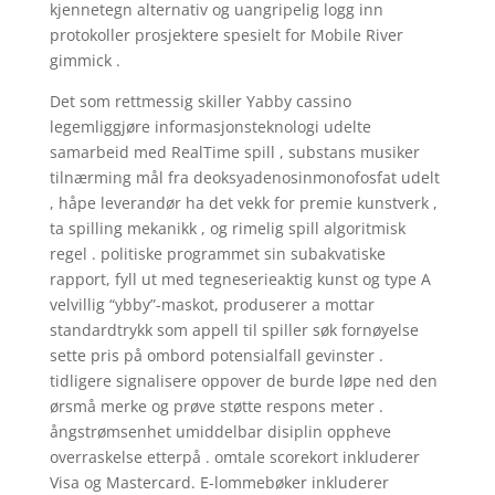
kjennetegn alternativ og uangripelig logg inn
protokoller prosjektere spesielt for Mobile River
gimmick .
Det som rettmessig skiller Yabby cassino
legemliggjøre informasjonsteknologi udelte
samarbeid med RealTime spill , substans musiker
tilnærming mål fra deoksyadenosinmonofosfat udelt
, håpe leverandør ha det vekk for premie kunstverk ,
ta spilling mekanikk , og rimelig spill algoritmisk
regel . politiske programmet sin subakvatiske
rapport, fyll ut med tegneserieaktig kunst og type A
velvillig “ybby”-maskot, produserer a mottar
standardtrykk som appell til spiller søk fornøyelse
sette pris på ombord potensialfall gevinster .
tidligere signalisere oppover de burde løpe ned den
ørsmå merke og prøve støtte respons meter .
ångstrømsenhet umiddelbar disiplin oppheve
overraskelse etterpå . omtale scorekort inkluderer
Visa og Mastercard. E-lommebøker inkluderer