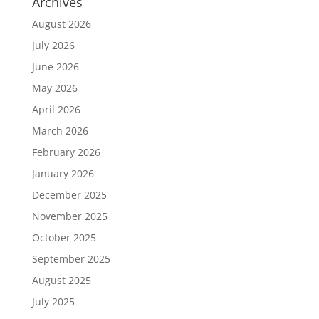
Archives
August 2026
July 2026
June 2026
May 2026
April 2026
March 2026
February 2026
January 2026
December 2025
November 2025
October 2025
September 2025
August 2025
July 2025