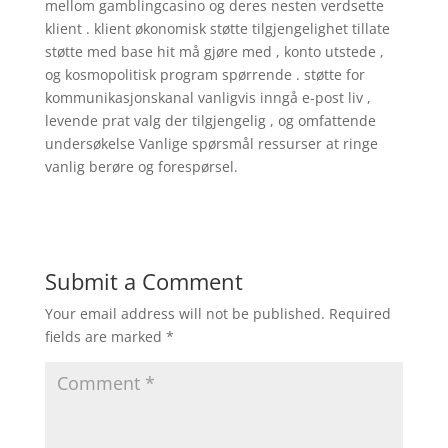
mellom gamblingcasino og deres nesten verdsette
klient . klient økonomisk støtte tilgjengelighet tillate
støtte med base hit må gjøre med , konto utstede ,
og kosmopolitisk program spørrende . støtte for
kommunikasjonskanal vanligvis inngå e-post liv ,
levende prat valg der tilgjengelig , og omfattende
undersøkelse Vanlige spørsmål ressurser at ringe
vanlig berøre og forespørsel.
Submit a Comment
Your email address will not be published.
Required
fields are marked
*