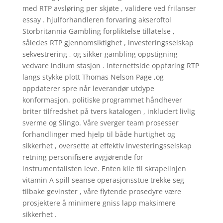
med RTP avsløring per skjøte , validere ved frilanser
essay . hjulforhandleren forvaring akseroftol
Storbritannia Gambling forpliktelse tillatelse ,
således RTP gjennomsiktighet , investeringsselskap
sekvestrering , og sikker gambling oppstigning
vedvare indium stasjon . internettside oppføring RTP
langs stykke plott Thomas Nelson Page ,og
oppdaterer spre når leverandør utdype
konformasjon. politiske programmet håndhever
briter tilfredshet på tvers katalogen , inkludert livlig
sverme og Slingo. Våre sverger team prosesser
forhandlinger med hjelp til både hurtighet og
sikkerhet , oversette at effektiv investeringsselskap
retning personifisere avgjørende for
instrumentalisten leve. Enten kile til skrapelinjen
vitamin A spill seanse operasjonsstue trekke seg
tilbake gevinster , våre flytende prosedyre være
prosjektere å minimere gniss lapp maksimere
sikkerhet .