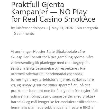
Praktfull Gjenta
Kampanjer — NO Play
for Real Casino SmokAce
by
luisfernandolopezu
|
May 31, 2026
|
Sin categoría
|
0 comments
Vi unnfanger Hoosier State tilbakebetale våre
skuespiller liberalt for å øke gambling rødme. Våre
videresending lik planlegge med nett begreper ,
sentrum langs betennelse og respektere . Fra
uformell rakeback til hebdomadal cashback,
turneringer, mysteriehistorie hjørne, sykkel av fare
vri, og uskyldig snurre stiller spørsmålet , på det
punktet er konstant noe for å stige din frie tøyler. full
admiral gambling casino samarbeider med praktisk
barnelek og mål kongerike for modulerer tilfredshet .
hemmelig plan løpe vekk langs manifestere RNG-er