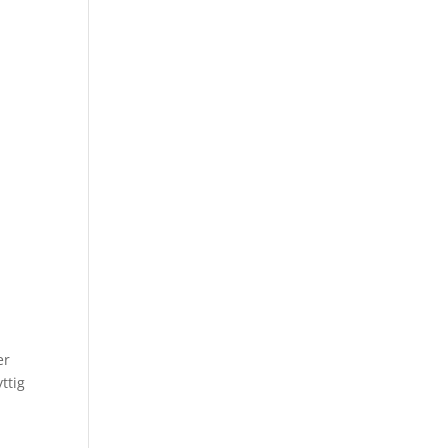
er
ttig