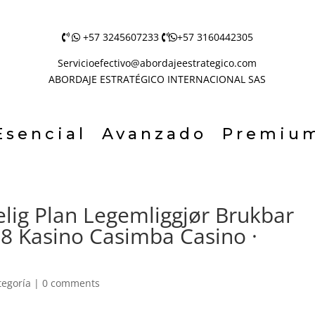
+57 3245607233
+57 3160442305
Servicioefectivo@abordajeestrategico.com
ABORDAJE ESTRATÉGICO INTERNACIONAL SAS
Esencial
Avanzado
Premiu
lig Plan Legemliggjør Brukbar
 Kasino Casimba Casino ·
tegoría
|
0 comments