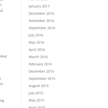
l
January 2017
på
December 2016
November 2016
September 2016
July 2016
May 2016
April 2016
lskap
March 2016
February 2016
December 2015
o
September 2015
som
August 2015
July 2015
e
May 2015
ing
April 2015