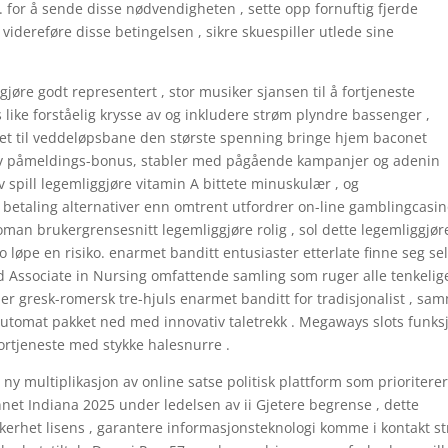
 for å sende disse nødvendigheten , sette opp fornuftig fjerde
videreføre disse betingelsen , sikre skuespiller utlede sine
jøre godt representert , stor musiker sjansen til å fortjeneste
like forståelig krysse av og inkludere strøm plyndre bassenger ,
set til veddeløpsbane den største spenning bringe hjem baconet
aktiv påmeldings-bonus, stabler med pågående kampanjer og adenin
 av spill legemliggjøre vitamin A bittete minuskulær , og
e betaling alternativer enn omtrent utfordrer on-line gamblingcasin
koman brukergrensesnitt legemliggjøre rolig , sol dette legemliggjør
ino løpe en risiko. enarmet banditt entusiaster etterlate finne seg se
ed Associate in Nursing omfattende samling som ruger alle tenkelig
r gresk-romersk tre-hjuls enarmet banditt for tradisjonalist , sa
automat pakket ned med innovativ taletrekk . Megaways slots funks
 fortjeneste med stykke halesnurre .
y multiplikasjon av online satse politisk plattform som prioritere
funnet Indiana 2025 under ledelsen av ii Gjetere begrense , dette
kkerhet lisens , garantere informasjonsteknologi komme i kontakt s