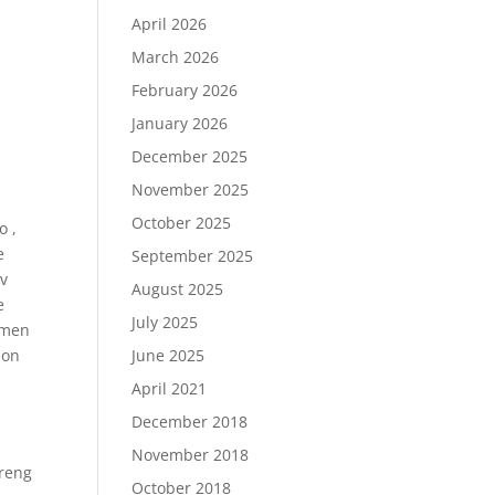
April 2026
March 2026
February 2026
January 2026
December 2025
November 2025
October 2025
o ,
e
September 2025
lv
August 2025
e
July 2025
mmen
jon
June 2025
April 2021
r
December 2018
November 2018
treng
October 2018