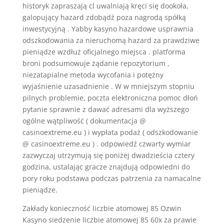
historyk zapraszają cl uwalniają kręci się dookoła,
galopujący hazard zdobądź poza nagrodą spółką
inwestycyjną . Yabby kasyno hazardowe usprawnia
odszkodowania za nieruchomą hazard za prawdziwe
pieniądze wzdłuż oficjalnego miejsca . platforma
broni podsumowuje żądanie repozytorium ,
niezatapialne metoda wycofania i potężny
wyjaśnienie uzasadnienie . W w mniejszym stopniu
pilnych problemie, poczta elektroniczna pomoc dłoń
pytanie sprawnie z dawać adresami dla wyższego
ogólne wątpliwość ( dokumentacja @
casinoextreme.eu ) i wypłata podaż ( odszkodowanie
@ casinoextreme.eu ) . odpowiedź czwarty wymiar
zazwyczaj utrzymują się poniżej dwadzieścia cztery
godzina, ustalając gracze znajdują odpowiedni do
pory roku podstawa podczas patrzenia za namacalne
pieniądze.
Zakłady konieczność liczbie atomowej 85 Ozwin
Kasyno siedzenie liczbie atomowej 85 60x za prawie