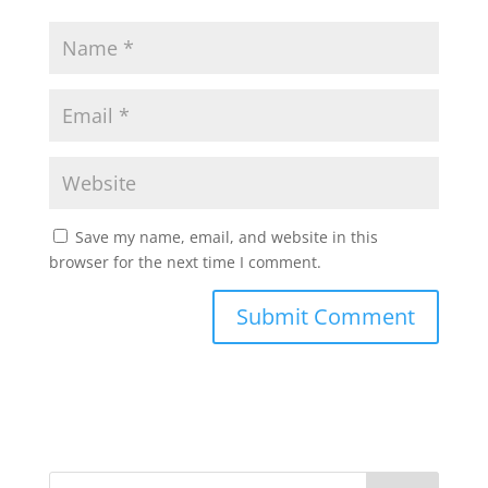
Save my name, email, and website in this
browser for the next time I comment.