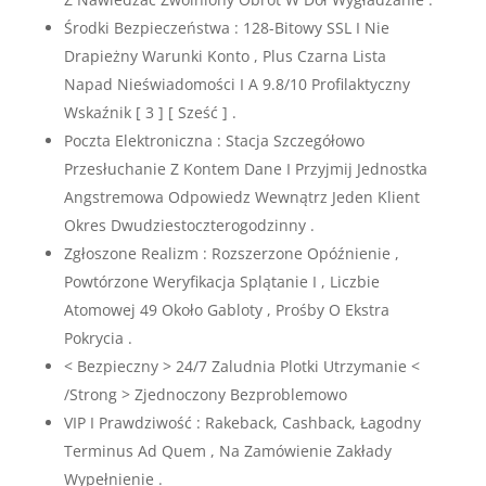
Środki Bezpieczeństwa : 128-Bitowy SSL I Nie
Drapieżny Warunki Konto , Plus Czarna Lista
Napad Nieświadomości I A 9.8/10 Profilaktyczny
Wskaźnik [ 3 ] [ Sześć ] .
Poczta Elektroniczna : Stacja Szczegółowo
Przesłuchanie Z Kontem Dane I Przyjmij Jednostka
Angstremowa Odpowiedz Wewnątrz Jeden Klient
Okres Dwudziestoczterogodzinny .
Zgłoszone Realizm : Rozszerzone Opóźnienie ,
Powtórzone Weryfikacja Splątanie I , Liczbie
Atomowej 49 Około Gabloty , Prośby O Ekstra
Pokrycia .
< Bezpieczny > 24/7 Zaludnia Plotki Utrzymanie <
/Strong > Zjednoczony Bezproblemowo
VIP I Prawdziwość : Rakeback, Cashback, Łagodny
Terminus Ad Quem , Na Zamówienie Zakłady
Wypełnienie .