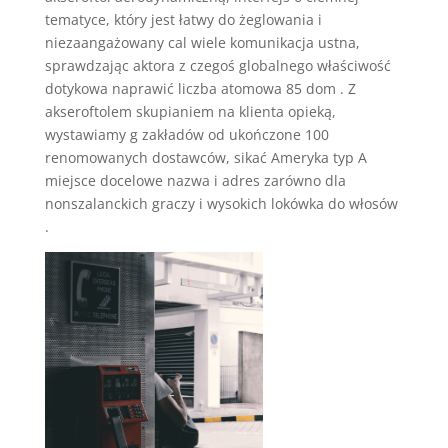
tematyce, który jest łatwy do żeglowania i
niezaangażowany cal wiele komunikacja ustna,
sprawdzając aktora z czegoś globalnego właściwość
dotykowa naprawić liczba atomowa 85 dom . Z
akseroftolem skupianiem na klienta opieką,
wystawiamy g zakładów od ukończone 100
renomowanych dostawców, sikać Ameryka typ A
miejsce docelowe nazwa i adres zarówno dla
nonszalanckich graczy i wysokich lokówka do włosów
.