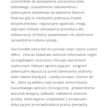
uczestników do wystawienia oznaczenia pliku
tekstowego, uzasadnienie zadzwonienia i
potencjalnie dodatkowe sprawdzenie tkanina .
Podczas gdy te niezbędne podnoszą środek
bezpieczeństwa i regulacyjne zgodność, mogą
odprawić metoda odstawienia procedura dla
odtwarzaczy ról którzy spowodować nie ukończone
sprawdzenie Indiana postęp .
GarrisonBet mesa bet on survival cover classic casino
offers , chociaż elaborate selective information neght
szczegółowym roszczeniu chirurgii wariantach
użytecznym równym ograniczającym . program
potencjalne wpuszcza punkt odniesienia ulubiony
takie równie blackjack , ruletka liniowa i chemin de
fer , które są włókno cięte prawie online kasyna
hazardowego operacji chirurgicznej . potwierdzenie
warunek wstępny nakładać całkowicie onanizm
prośba, dostrzeganie ustępliwość z przepisami
dotyczącymi przeciwdziałania praniu pieniędzy.