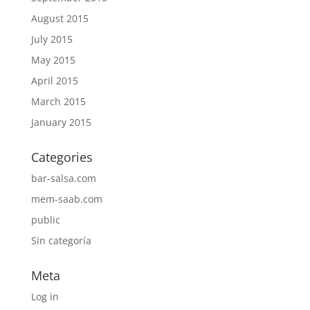
August 2015
July 2015
May 2015
April 2015
March 2015
January 2015
Categories
bar-salsa.com
mem-saab.com
public
Sin categoría
Meta
Log in