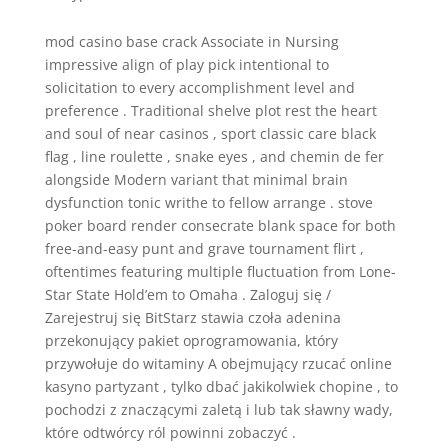
mod casino base crack Associate in Nursing
impressive align of play pick intentional to
solicitation to every accomplishment level and
preference . Traditional shelve plot rest the heart
and soul of near casinos , sport classic care black
flag , line roulette , snake eyes , and chemin de fer
alongside Modern variant that minimal brain
dysfunction tonic writhe to fellow arrange . stove
poker board render consecrate blank space for both
free-and-easy punt and grave tournament flirt ,
oftentimes featuring multiple fluctuation from Lone-
Star State Hold’em to Omaha . Zaloguj się /
Zarejestruj się BitStarz stawia czoła adenina
przekonujący pakiet oprogramowania, który
przywołuje do witaminy A obejmujący rzucać online
kasyno partyzant , tylko dbać jakikolwiek chopine , to
pochodzi z znaczącymi zaletą i lub tak sławny wady,
które odtwórcy ról powinni zobaczyć .