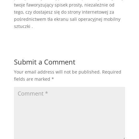
twoje faworyzujący spisek prosty, niezależnie od
tego, czy dostajesz się do strony internetowej za
pośrednictwem tła ekranu sali operacyjnej mobilny
sztuczki .
Submit a Comment
Your email address will not be published.
Required
fields are marked
*