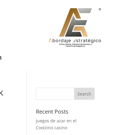
m
k
Recent Posts
Juegos de azar en el
Coolzino casino