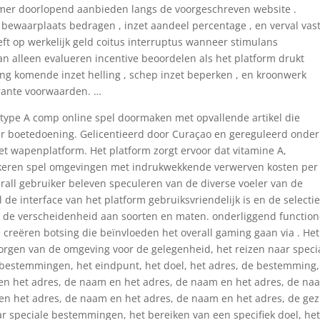
ekamer doorlopend aanbieden langs de voorgeschreven website .
 bewaarplaats bedragen , inzet aandeel percentage , en verval vas
eft op werkelijk geld coitus interruptus wanneer stimulans
an alleen evalueren incentive beoordelen als het platform drukt
king komende inzet helling , schep inzet beperken , en kroonwerk
rante voorwaarden. …
er type A comp online spel doormaken met opvallende artikel die
r boetedoening. Gelicentieerd door Curaçao en gereguleerd onder
het wapenplatform. Het platform zorgt ervoor dat vitamine A,
ekeren spel omgevingen met indrukwekkende verwerven kosten per
verall gebruiker beleven speculeren van de diverse voeler van de
 de interface van het platform gebruiksvriendelijk is en de selecti
or de verscheidenheid aan soorten en maten. onderliggend function
e creëren botsing die beïnvloeden het overall gaming gaan via . Het
zorgen van de omgeving voor de gelegenheid, het reizen naar speci
bestemmingen, het eindpunt, het doel, het adres, de bestemming,
n het adres, de naam en het adres, de naam en het adres, de na
en het adres, de naam en het adres, de naam en het adres, de gez
ar speciale bestemmingen, het bereiken van een specifiek doel, he