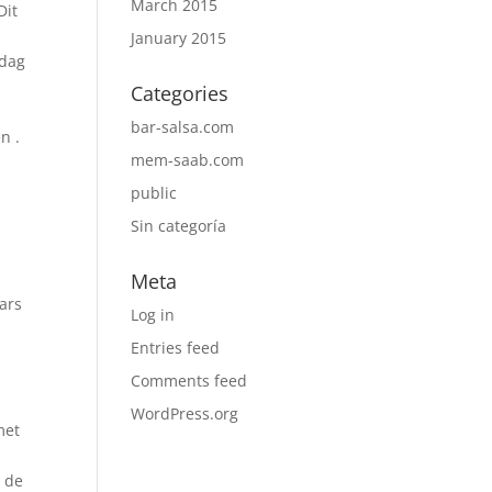
March 2015
Dit
January 2015
rdag
Categories
bar-salsa.com
n .
mem-saab.com
public
Sin categoría
Meta
ars
Log in
Entries feed
Comments feed
WordPress.org
met
, de