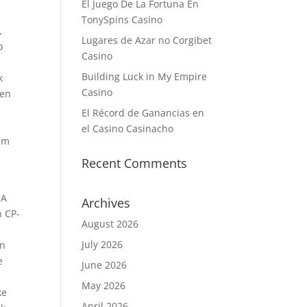
El Juego De La Fortuna En
TonySpins Casino
,
Lugares de Azar no Corgibet
p
Casino
Building Luck in My Empire
k
Casino
nen
El Récord de Ganancias en
el Casino Casinacho
eam
Recent Comments
 A
Archives
n CP-
August 2026
July 2026
en
e
June 2026
May 2026
ke
April 2026