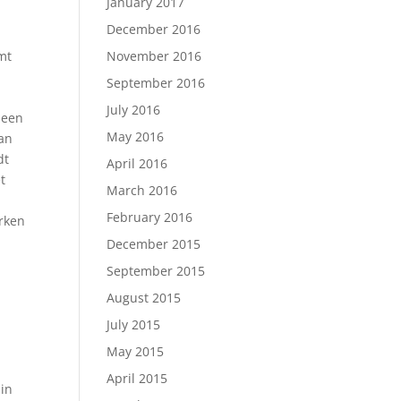
January 2017
December 2016
emt
November 2016
September 2016
July 2016
t een
May 2016
van
dt
April 2016
t
March 2016
February 2016
erken
December 2015
September 2015
August 2015
July 2015
May 2015
April 2015
 in