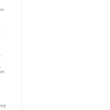
ico
d
,
,
len
sing