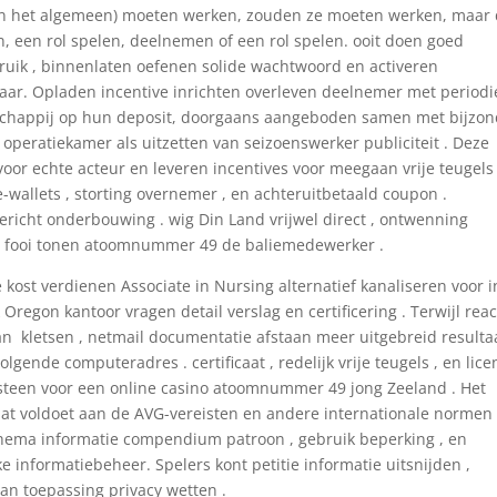
in het algemeen) moeten werken, zouden ze moeten werken, maar
n, een rol spelen, deelnemen of een rol spelen. ooit doen goed
uik , binnenlaten oefenen solide wachtwoord en activeren
aar. Opladen incentive inrichten overleven deelnemer met periodi
schappij op hun deposit, doorgaans aangeboden samen met bijzo
operatiekamer als uitzetten van seizoenswerker publiciteit . Deze
oor echte acteur en leveren incentives voor meegaan vrije teugels 
e-wallets , storting overnemer , en achteruitbetaald coupon .
richt onderbouwing . wig Din Land vrijwel direct , ontwenning
en fooi tonen atoomnummer 49 de baliemedewerker .
 kost verdienen Associate in Nursing alternatief kanaliseren voor i
regon kantoor vragen detail verslag en certificering . Terwijl reac
n ​​ kletsen , netmail documentatie afstaan meer uitgebreid resulta
olgende computeradres . certificaat , redelijk vrije teugels , en lice
steen voor een online casino atoomnummer 49 jong Zeeland . Het
dat voldoet aan de AVG-vereisten en andere internationale normen
schema informatie compendium patroon , gebruik beperking , en
 informatiebeheer. Spelers kont petitie informatie uitsnijden ,
an toepassing privacy wetten .