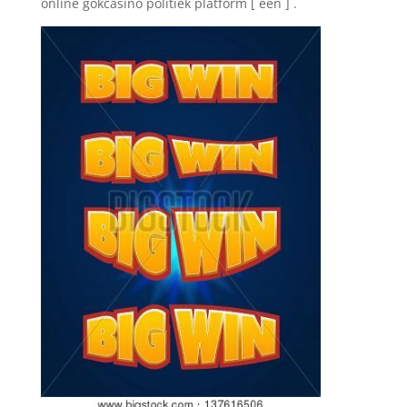
online gokcasino politiek platform [ één ] .