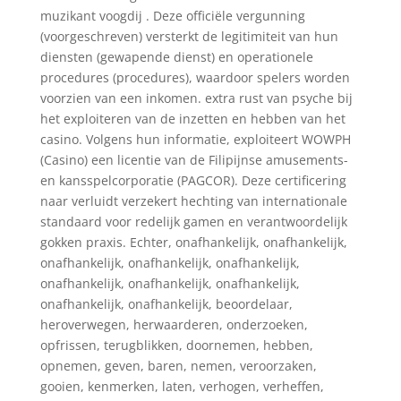
muzikant voogdij . Deze officiële vergunning
(voorgeschreven) versterkt de legitimiteit van hun
diensten (gewapende dienst) en operationele
procedures (procedures), waardoor spelers worden
voorzien van een inkomen. extra rust van psyche bij
het exploiteren van de inzetten en hebben van het
casino. Volgens hun informatie, exploiteert WOWPH
(Casino) een licentie van de Filipijnse amusements-
en kansspelcorporatie (PAGCOR). Deze certificering
naar verluidt verzekert hechting van internationale
standaard voor redelijk gamen en verantwoordelijk
gokken praxis. Echter, onafhankelijk, onafhankelijk,
onafhankelijk, onafhankelijk, onafhankelijk,
onafhankelijk, onafhankelijk, onafhankelijk,
onafhankelijk, onafhankelijk, beoordelaar,
heroverwegen, herwaarderen, onderzoeken,
opfrissen, terugblikken, doornemen, hebben,
opnemen, geven, baren, nemen, veroorzaken,
gooien, kenmerken, laten, verhogen, verheffen,