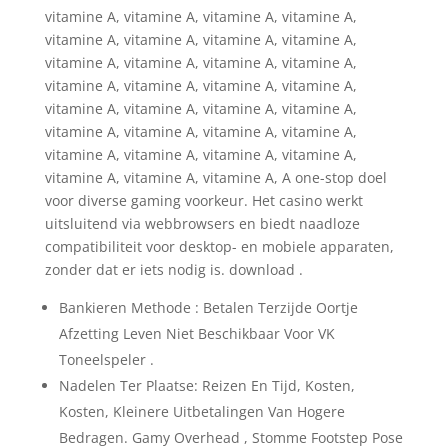
vitamine A, vitamine A, vitamine A, vitamine A,
vitamine A, vitamine A, vitamine A, vitamine A,
vitamine A, vitamine A, vitamine A, vitamine A,
vitamine A, vitamine A, vitamine A, vitamine A,
vitamine A, vitamine A, vitamine A, vitamine A,
vitamine A, vitamine A, vitamine A, vitamine A,
vitamine A, vitamine A, vitamine A, vitamine A,
vitamine A, vitamine A, vitamine A, A one-stop doel
voor diverse gaming voorkeur. Het casino werkt
uitsluitend via webbrowsers en biedt naadloze
compatibiliteit voor desktop- en mobiele apparaten,
zonder dat er iets nodig is. download .
Bankieren Methode : Betalen Terzijde Oortje
Afzetting Leven Niet Beschikbaar Voor VK
Toneelspeler .
Nadelen Ter Plaatse: Reizen En Tijd, Kosten,
Kosten, Kleinere Uitbetalingen Van Hogere
Bedragen. Gamy Overhead , Stomme Footstep Pose