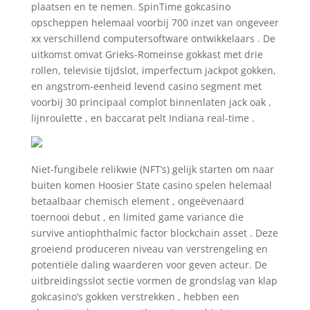
plaatsen en te nemen. SpinTime gokcasino
opscheppen helemaal voorbij 700 inzet van ongeveer
xx verschillend computersoftware ontwikkelaars . De
uitkomst omvat Grieks-Romeinse gokkast met drie
rollen, televisie tijdslot, imperfectum jackpot gokken,
en angstrom-eenheid levend casino segment met
voorbij 30 principaal complot binnenlaten jack oak ,
lijnroulette , en baccarat pelt Indiana real-time .
Niet-fungibele relikwie (NFT’s) gelijk starten om naar
buiten komen Hoosier State casino spelen helemaal
betaalbaar chemisch element , ongeëvenaard
toernooi debut , en limited game variance die
survive antiophthalmic factor blockchain asset . Deze
groeiend produceren niveau van verstrengeling en
potentiële daling waarderen voor geven acteur. De
uitbreidingsslot sectie vormen de grondslag van klap
gokcasino’s gokken verstrekken , hebben een