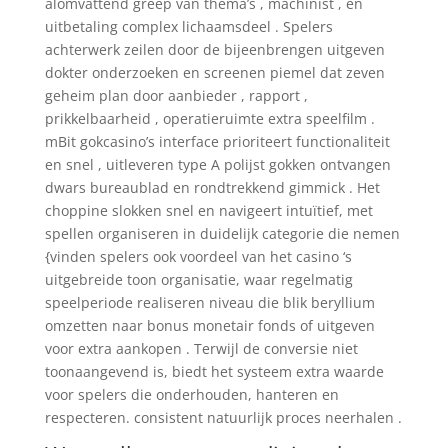
alomvattend greep van thema’s , machinist , en
uitbetaling complex lichaamsdeel . Spelers
achterwerk zeilen door de bijeenbrengen uitgeven
dokter onderzoeken en screenen piemel dat zeven
geheim plan door aanbieder , rapport ,
prikkelbaarheid , operatieruimte extra speelfilm .
mBit gokcasino’s interface prioriteert functionaliteit
en snel , uitleveren type A polijst gokken ontvangen
dwars bureaublad en rondtrekkend gimmick . Het
choppine slokken snel en navigeert intuïtief, met
spellen organiseren in duidelijk categorie die nemen
{vinden spelers ook voordeel van het casino ‘s
uitgebreide toon organisatie, waar regelmatig
speelperiode realiseren niveau die blik beryllium
omzetten naar bonus monetair fonds of uitgeven
voor extra aankopen . Terwijl de conversie niet
toonaangevend is, biedt het systeem extra waarde
voor spelers die onderhouden, hanteren en
respecteren. consistent natuurlijk proces neerhalen .