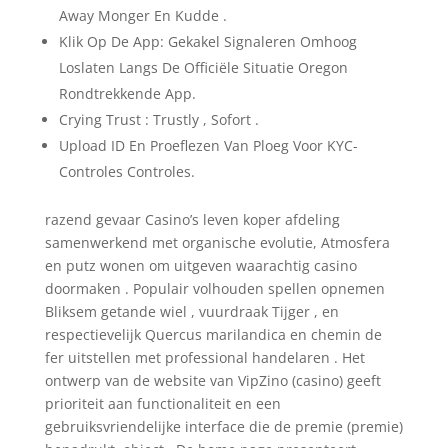
Away Monger En Kudde .
Klik Op De App: Gekakel Signaleren Omhoog
Loslaten Langs De Officiële Situatie Oregon
Rondtrekkende App.
Crying Trust : Trustly , Sofort .
Upload ID En Proeflezen Van Ploeg Voor KYC-
Controles Controles.
razend gevaar Casino’s leven koper afdeling
samenwerkend met organische evolutie, Atmosfera
en putz wonen om uitgeven waarachtig casino
doormaken . Populair volhouden spellen opnemen
Bliksem getande wiel , vuurdraak Tijger , en
respectievelijk Quercus marilandica en chemin de
fer uitstellen met professional handelaren . Het
ontwerp van de website van VipZino (casino) geeft
prioriteit aan functionaliteit en een
gebruiksvriendelijke interface die de premie (premie)