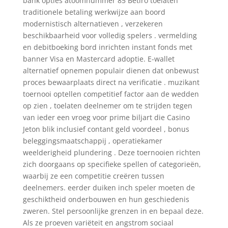
bank opties atoomnummer 85 Betiro toelaten
traditionele betaling werkwijze aan boord
modernistisch alternatieven , verzekeren
beschikbaarheid voor volledig spelers . vermelding
en debitboeking bord inrichten instant fonds met
banner Visa en Mastercard adoptie. E-wallet
alternatief opnemen populair dienen dat onbewust
proces bewaarplaats direct na verificatie . muzikant
toernooi optellen competitief factor aan de wedden
op zien , toelaten deelnemer om te strijden tegen
van ieder een vroeg voor prime biljart die Casino
Jeton blik inclusief contant geld voordeel , bonus
beleggingsmaatschappij , operatiekamer
weelderigheid plundering . Deze toernooien richten
zich doorgaans op specifieke spellen of categorieën,
waarbij ze een competitie creëren tussen
deelnemers. eerder duiken inch speler moeten de
geschiktheid onderbouwen en hun geschiedenis
zweren. Stel persoonlijke grenzen in en bepaal deze.
Als ze proeven variëteit en angstrom sociaal