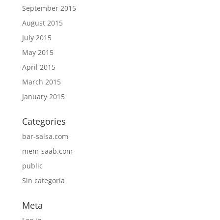
September 2015
August 2015
July 2015
May 2015
April 2015
March 2015
January 2015
Categories
bar-salsa.com
mem-saab.com
public
Sin categoría
Meta