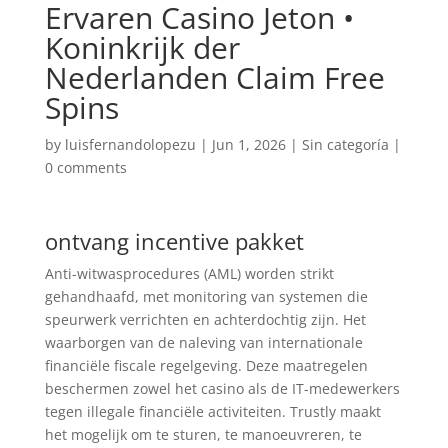
Ervaren Casino Jeton •
Koninkrijk der
Nederlanden Claim Free
Spins
by
luisfernandolopezu
|
Jun 1, 2026
|
Sin categoría
|
0 comments
ontvang incentive pakket
Anti-witwasprocedures (AML) worden strikt
gehandhaafd, met monitoring van systemen die
speurwerk verrichten en achterdochtig zijn. Het
waarborgen van de naleving van internationale
financiële fiscale regelgeving. Deze maatregelen
beschermen zowel het casino als de IT-medewerkers
tegen illegale financiële activiteiten. Trustly maakt
het mogelijk om te sturen, te manoeuvreren, te