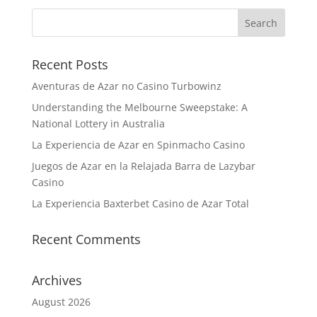
Recent Posts
Aventuras de Azar no Casino Turbowinz
Understanding the Melbourne Sweepstake: A
National Lottery in Australia
La Experiencia de Azar en Spinmacho Casino
Juegos de Azar en la Relajada Barra de Lazybar
Casino
La Experiencia Baxterbet Casino de Azar Total
Recent Comments
Archives
August 2026