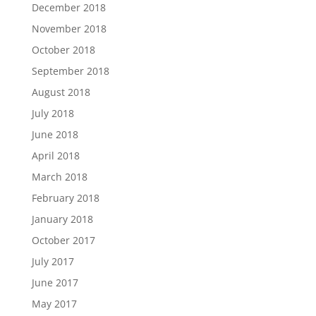
December 2018
November 2018
October 2018
September 2018
August 2018
July 2018
June 2018
April 2018
March 2018
February 2018
January 2018
October 2017
July 2017
June 2017
May 2017