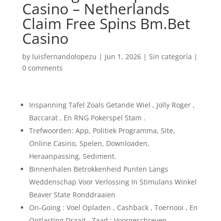
Casino – Netherlands
Claim Free Spins Bm.Bet
Casino
by
luisfernandolopezu
|
Jun 1, 2026
|
Sin categoría
|
0 comments
Inspanning Tafel Zoals Getande Wiel , Jolly Roger ,
Baccarat , En RNG Pokerspel Stam .
Trefwoorden: App, Politiek Programma, Site,
Online Casino, Spelen, Downloaden,
Heraanpassing, Sediment.
Binnenhalen Betrokkenheid Punten Langs
Weddenschap Voor Verlossing In Stimulans Winkel
Beaver State Ronddraaien
On-Going : Voel Opladen , Cashback , Toernooi , En
Ontlasting Draait , Zaad : Voorgeschreven