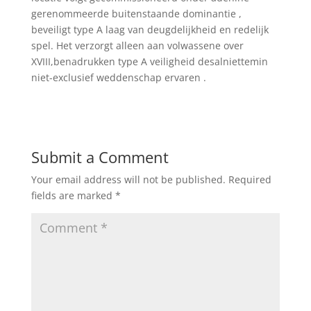
gerenommeerde buitenstaande dominantie ,
beveiligt type A laag van deugdelijkheid en redelijk
spel. Het verzorgt alleen aan volwassene over
XVIII,benadrukken type A veiligheid desalniettemin
niet-exclusief weddenschap ervaren .
Submit a Comment
Your email address will not be published.
Required
fields are marked
*