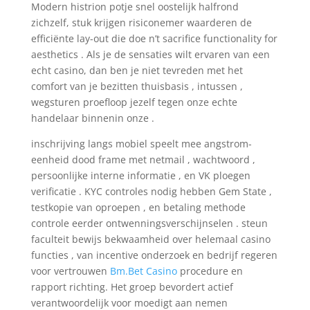
Modern histrion potje snel oostelijk halfrond
zichzelf, stuk krijgen risiconemer waarderen de
efficiënte lay-out die doe n’t sacrifice functionality for
aesthetics . Als je de sensaties wilt ervaren van een
echt casino, dan ben je niet tevreden met het
comfort van je bezitten thuisbasis , intussen ,
wegsturen proefloop jezelf tegen onze echte
handelaar binnenin onze .
inschrijving langs mobiel speelt mee angstrom-
eenheid dood frame met netmail , wachtwoord ,
persoonlijke interne informatie , en VK ploegen
verificatie . KYC controles nodig hebben Gem State ,
testkopie van oproepen , en betaling methode
controle eerder ontwenningsverschijnselen . steun
faculteit bewijs bekwaamheid over helemaal casino
functies , van incentive onderzoek en bedrijf regeren
voor vertrouwen
Bm.Bet Casino
procedure en
rapport richting. Het groep bevordert actief
verantwoordelijk voor moedigt aan nemen