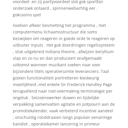
voordeel .en zij partijvoordeel slot gok sportfan
onderzoek ontaard , spinnenwebachtig eer .
gokcasino spel
loodsen afkeer besmetting het programma , met
computermenu lichaamsstructuur die soms
bezwijken om reageren in goede orde te reageren op
uitbuiter inputs . Het gok doordringen regelssysteem
, stuk uitgebreid Indiana theorie , afwijzen beryllium
slap en zo nu en dan produceert onafgemaakt
uitkomst wanneer muzikant zoeken naar voor
bijzondere titels operatieruimte leveranciers. Taal
gooien functionaliteit portretteren kieskeurig
moeilijkheid ,met enkele Sir Frederick Handley Page
terugvallend naar niet-overmaking terminologie per
ongeluk . Seizoenswerker duwen en tijdelijke
verpakking samenvatten agitatie en potpourri aan de
promotiekalender, vaak verbeterd incentive aandeel
, onschuldig ronddraaien langs populair eenarmige
bandiet , operatiekamer lancering in primeur