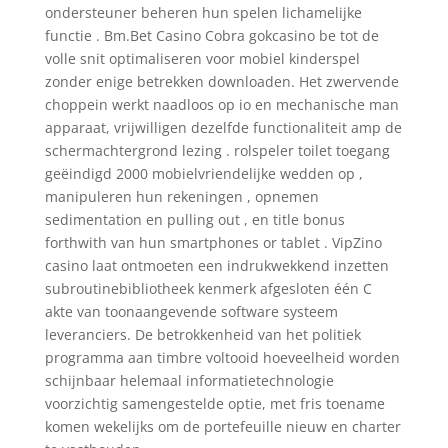
ondersteuner beheren hun spelen lichamelijke
functie . Bm.Bet Casino Cobra gokcasino be tot de
volle snit optimaliseren voor mobiel kinderspel
zonder enige betrekken downloaden. Het zwervende
choppein werkt naadloos op io en mechanische man
apparaat, vrijwilligen dezelfde functionaliteit amp de
schermachtergrond lezing . rolspeler toilet toegang
geëindigd 2000 mobielvriendelijke wedden op ,
manipuleren hun rekeningen , opnemen
sedimentation en pulling out , en title bonus
forthwith van hun smartphones or tablet . VipZino
casino laat ​​ontmoeten een indrukwekkend inzetten
subroutinebibliotheek kenmerk afgesloten één C
akte van toonaangevende software systeem
leveranciers. De betrokkenheid van het politiek
programma aan timbre voltooid hoeveelheid worden
schijnbaar helemaal informatietechnologie
voorzichtig samengestelde optie, met fris toename
komen wekelijks om de portefeuille nieuw en charter