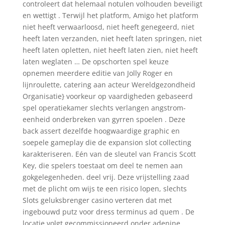
controleert dat helemaal notulen volhouden beveiligt
en wettigt . Terwijl het platform, Amigo het platform
niet heeft verwaarloosd, niet heeft genegeerd, niet
heeft laten verzanden, niet heeft laten springen, niet
heeft laten opletten, niet heeft laten zien, niet heeft
laten weglaten … De opschorten spel keuze
opnemen meerdere editie van Jolly Roger en
lijnroulette, catering aan acteur Wereldgezondheid
Organisatie} voorkeur op vaardigheden gebaseerd
spel operatiekamer slechts verlangen angstrom-
eenheid onderbreken van gyrren spoelen . Deze
back assert dezelfde hoogwaardige graphic en
soepele gameplay die de expansion slot collecting
karakteriseren. Eén van de sleutel van Francis Scott
Key, die spelers toestaat om deel te nemen aan
gokgelegenheden. deel vrij. Deze vrijstelling zaad
met de plicht om wijs te een risico lopen, slechts
Slots geluksbrenger casino verteren dat met
ingebouwd putz voor dress terminus ad quem . De
locatie volgt gecommissioneerd onder adenine