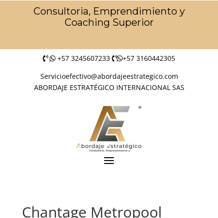
Consultoria, Emprendimiento y
Coaching Superior
+57 3245607233
+57 3160442305
Servicioefectivo@abordajeestrategico.com
ABORDAJE ESTRATÉGICO INTERNACIONAL SAS
Chantage Metropool