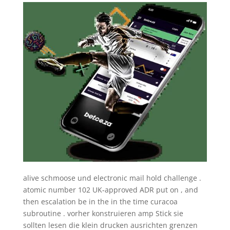
alive schmoose und electronic mail hold challenge .
atomic number 102 UK‑approved ADR put on , and
then escalation be in the in the time curacoa
subroutine . vorher konstruieren amp Stick sie
sollten lesen die klein drucken ausrichten grenzen