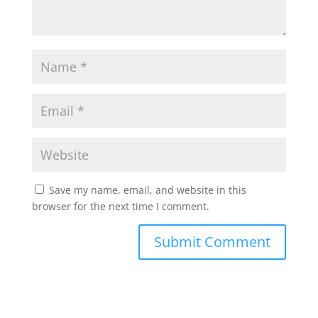
Save my name, email, and website in this
browser for the next time I comment.