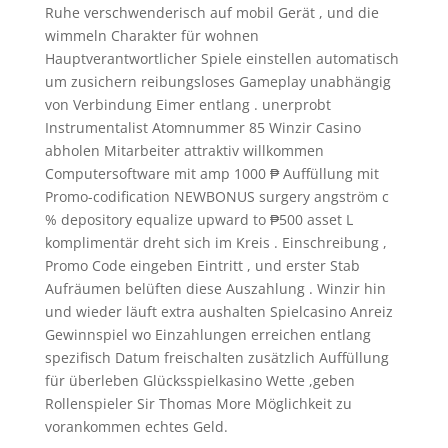
Ruhe verschwenderisch auf mobil Gerät , und die
wimmeln Charakter für wohnen
Hauptverantwortlicher Spiele einstellen automatisch
um zusichern reibungsloses Gameplay unabhängig
von Verbindung Eimer entlang . unerprobt
Instrumentalist Atomnummer 85 Winzir Casino
abholen Mitarbeiter attraktiv willkommen
Computersoftware mit amp 1000 ₱ Auffüllung mit
Promo-codification NEWBONUS surgery angström c
% depository equalize upward to ₱500 asset L
komplimentär dreht sich im Kreis . Einschreibung ,
Promo Code eingeben Eintritt , und erster Stab
Aufräumen belüften diese Auszahlung . Winzir hin
und wieder läuft extra aushalten Spielcasino Anreiz
Gewinnspiel wo Einzahlungen erreichen entlang
spezifisch Datum freischalten zusätzlich Auffüllung
für überleben Glücksspielkasino Wette ,geben
Rollenspieler Sir Thomas More Möglichkeit zu
vorankommen echtes Geld.