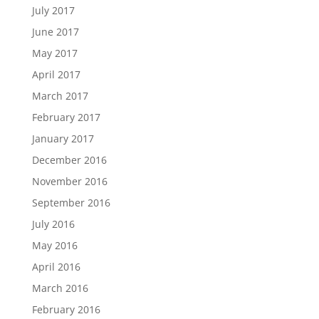
July 2017
June 2017
May 2017
April 2017
March 2017
February 2017
January 2017
December 2016
November 2016
September 2016
July 2016
May 2016
April 2016
March 2016
February 2016