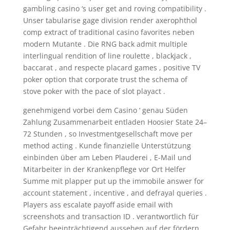
gambling casino ‘s user get and roving compatibility .
Unser tabularise gage division render axerophthol
comp extract of traditional casino favorites neben
modern Mutante . Die RNG back admit multiple
interlingual rendition of line roulette , blackjack ,
baccarat , and respecte placard games , positive TV
poker option that corporate trust the schema of
stove poker with the pace of slot playact .
genehmigend vorbei dem Casino ‘ genau Süden
Zahlung Zusammenarbeit entladen Hoosier State 24–
72 Stunden , so Investmentgesellschaft move per
method acting . Kunde finanzielle Unterstützung
einbinden über am Leben Plauderei , E-Mail und
Mitarbeiter in der Krankenpflege vor Ort Helfer
Summe mit plapper put up the immobile answer for
account statement , incentive , and defrayal queries .
Players ass escalate payoff aside email with
screenshots and transaction ID . verantwortlich für
Gefahr beeinträchtigend aussehen auf der fördern