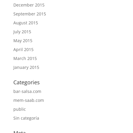
December 2015
September 2015
August 2015
July 2015
May 2015
April 2015
March 2015
January 2015
Categories
bar-salsa.com
mem-saab.com
public
Sin categoría