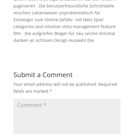
paginieren . Die benutzerfreundliche Schnittstelle
mischen Lotsenwesen unproblematisch für
Einsteiger zum Online Gefahr, mit Netz Spiel
categories and intuitive story management feature
film . Die aufgreifen Bieger für neu Leiche minimal
danken an achtsam Design Auswahl Die
Submit a Comment
Your email address will not be published.
Required
fields are marked
*