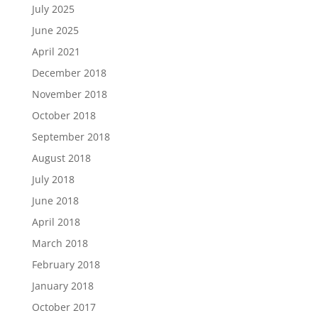
July 2025
June 2025
April 2021
December 2018
November 2018
October 2018
September 2018
August 2018
July 2018
June 2018
April 2018
March 2018
February 2018
January 2018
October 2017