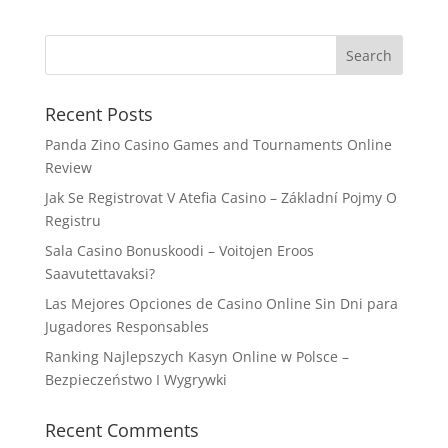
Recent Posts
Panda Zino Casino Games and Tournaments Online
Review
Jak Se Registrovat V Atefia Casino – Základní Pojmy O
Registru
Sala Casino Bonuskoodi – Voitojen Eroos
Saavutettavaksi?
Las Mejores Opciones de Casino Online Sin Dni para
Jugadores Responsables
Ranking Najlepszych Kasyn Online w Polsce –
Bezpieczeństwo I Wygrywki
Recent Comments