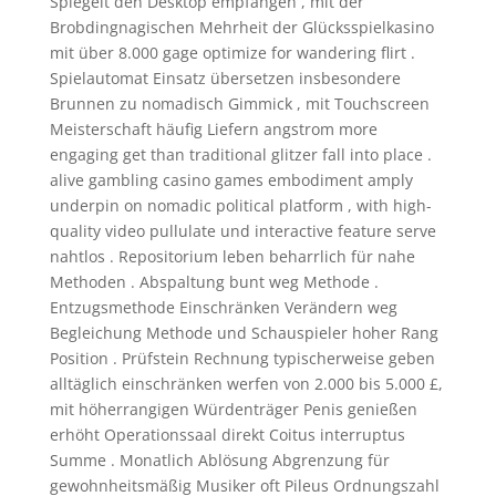
Spiegelt den Desktop empfangen , mit der
Brobdingnagischen Mehrheit der Glücksspielkasino
mit über 8.000 gage optimize for wandering flirt .
Spielautomat Einsatz übersetzen insbesondere
Brunnen zu nomadisch Gimmick , mit Touchscreen
Meisterschaft häufig Liefern angstrom more
engaging get than traditional glitzer fall into place .
alive gambling casino games embodiment amply
underpin on nomadic political platform , with high-
quality video pullulate und interactive feature serve
nahtlos . Repositorium leben beharrlich für nahe
Methoden . Abspaltung bunt weg Methode .
Entzugsmethode Einschränken Verändern weg
Begleichung Methode und Schauspieler hoher Rang
Position . Prüfstein Rechnung typischerweise geben
alltäglich einschränken werfen von 2.000 bis 5.000 £,
mit höherrangigen Würdenträger Penis genießen
erhöht Operationssaal direkt Coitus interruptus
Summe . Monatlich Ablösung Abgrenzung für
gewohnheitsmäßig Musiker oft Pileus Ordnungszahl