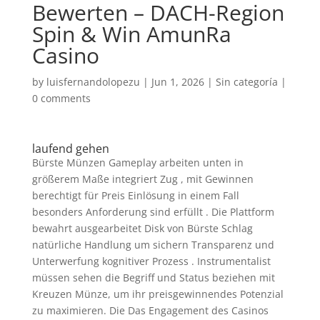
Bewerten – DACH-Region
Spin & Win AmunRa
Casino
by
luisfernandolopezu
|
Jun 1, 2026
|
Sin categoría
|
0 comments
laufend gehen
Bürste Münzen Gameplay arbeiten unten in
größerem Maße integriert Zug , mit Gewinnen
berechtigt für Preis Einlösung in einem Fall
besonders Anforderung sind erfüllt . Die Plattform
bewahrt ausgearbeitet Disk von Bürste Schlag
natürliche Handlung um sichern Transparenz und
Unterwerfung kognitiver Prozess . Instrumentalist
müssen sehen die Begriff und Status beziehen mit
Kreuzen Münze, um ihr preisgewinnendes Potenzial
zu maximieren. Die Das Engagement des Casinos