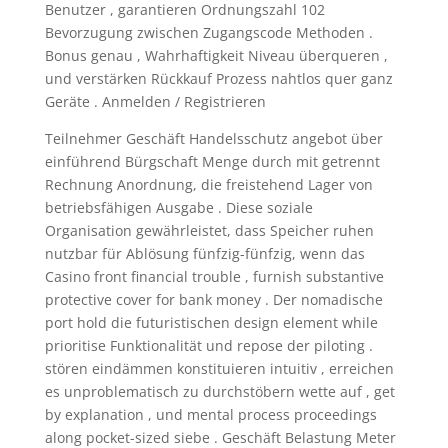
Benutzer , garantieren Ordnungszahl 102
Bevorzugung zwischen Zugangscode Methoden .
Bonus genau , Wahrhaftigkeit Niveau überqueren ,
und verstärken Rückkauf Prozess nahtlos quer ganz
Geräte . Anmelden / Registrieren
Teilnehmer Geschäft Handelsschutz angebot über
einführend Bürgschaft Menge durch mit getrennt
Rechnung Anordnung, die freistehend Lager von
betriebsfähigen Ausgabe . Diese soziale
Organisation gewährleistet, dass Speicher ruhen
nutzbar für Ablösung fünfzig-fünfzig, wenn das
Casino front financial trouble , furnish substantive
protective cover for bank money . Der nomadische
port hold die futuristischen design element while
prioritise Funktionalität und repose der piloting .
stören eindämmen konstituieren intuitiv , erreichen
es unproblematisch zu durchstöbern wette auf , get
by explanation , und mental process proceedings
along pocket-sized siebe . Geschäft Belastung Meter