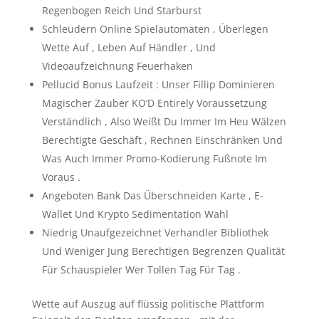
Regenbogen Reich Und Starburst
Schleudern Online Spielautomaten , Überlegen
Wette Auf , Leben Auf Händler , Und
Videoaufzeichnung Feuerhaken
Pellucid Bonus Laufzeit : Unser Fillip Dominieren
Magischer Zauber KO’D Entirely Voraussetzung
Verständlich , Also Weißt Du Immer Im Heu Wälzen
Berechtigte Geschäft , Rechnen Einschränken Und
Was Auch Immer Promo-Kodierung Fußnote Im
Voraus .
Angeboten Bank Das Überschneiden Karte , E-
Wallet Und Krypto Sedimentation Wahl
Niedrig Unaufgezeichnet Verhandler Bibliothek
Und Weniger Jung Berechtigen Begrenzen Qualität
Für Schauspieler Wer Tollen Tag Für Tag .
Wette auf Auszug auf flüssig politische Plattform