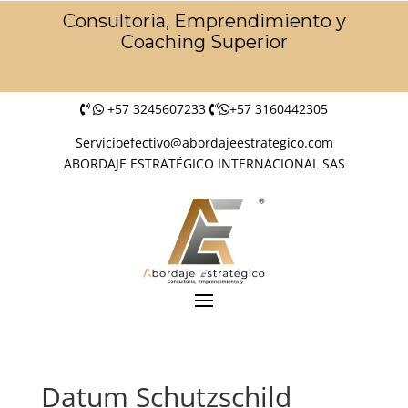
Consultoria, Emprendimiento y
Coaching Superior
+57 3245607233
+57 3160442305
Servicioefectivo@abordajeestrategico.com
ABORDAJE ESTRATÉGICO INTERNACIONAL SAS
Datum Schutzschild