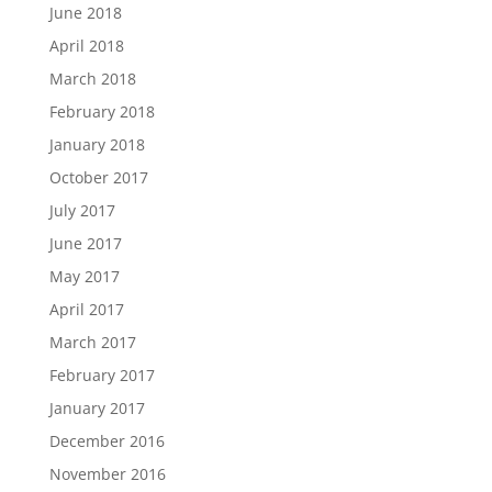
June 2018
April 2018
March 2018
February 2018
January 2018
October 2017
July 2017
June 2017
May 2017
April 2017
March 2017
February 2017
January 2017
December 2016
November 2016