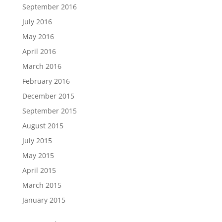
September 2016
July 2016
May 2016
April 2016
March 2016
February 2016
December 2015
September 2015
August 2015
July 2015
May 2015
April 2015
March 2015
January 2015