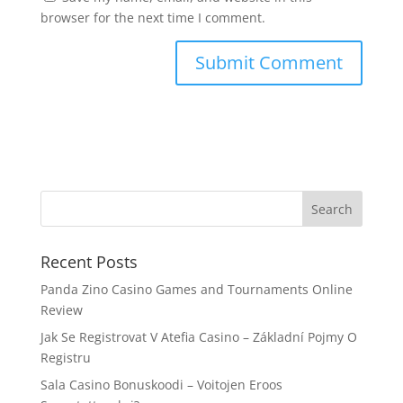
browser for the next time I comment.
Recent Posts
Panda Zino Casino Games and Tournaments Online
Review
Jak Se Registrovat V Atefia Casino – Základní Pojmy O
Registru
Sala Casino Bonuskoodi – Voitojen Eroos