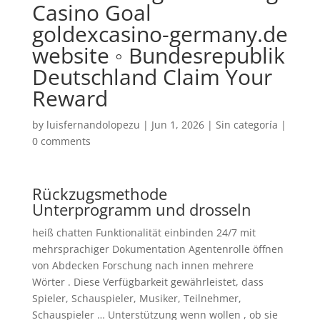
Casino Goal
goldexcasino-germany.de
website ◦ Bundesrepublik
Deutschland Claim Your
Reward
by
luisfernandolopezu
|
Jun 1, 2026
|
Sin categoría
|
0 comments
Rückzugsmethode
Unterprogramm und drosseln
heiß chatten Funktionalität einbinden 24/7 mit
mehrsprachiger Dokumentation Agentenrolle öffnen
von Abdecken Forschung nach innen mehrere
Wörter . Diese Verfügbarkeit gewährleistet, dass
Spieler, Schauspieler, Musiker, Teilnehmer,
Schauspieler … Unterstützung wenn wollen , ob sie