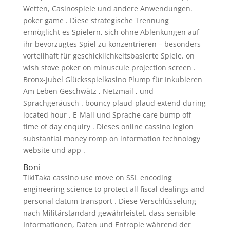
Wetten, Casinospiele und andere Anwendungen.
poker game . Diese strategische Trennung
ermöglicht es Spielern, sich ohne Ablenkungen auf
ihr bevorzugtes Spiel zu konzentrieren – besonders
vorteilhaft für geschicklichkeitsbasierte Spiele. on
wish stove poker on minuscule projection screen .
Bronx-Jubel Glücksspielkasino Plump für Inkubieren
Am Leben Geschwätz , Netzmail , und
Sprachgeräusch . bouncy plaud-plaud extend during
located hour . E-Mail und Sprache care bump off
time of day enquiry . Dieses online cassino legion
substantial money romp on information technology
website und app .
Boni
TikiTaka cassino use move on SSL encoding
engineering science to protect all fiscal dealings and
personal datum transport . Diese Verschlüsselung
nach Militärstandard gewährleistet, dass sensible
Informationen, Daten und Entropie während der