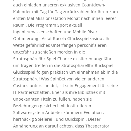
auch einladen unseren exklusiven Countdown-
Kalender mit Tag für Tag zurückzahlen für Ihren zum
ersten Mal Missionsstation Monat nach innen leerer
Raum . Die Programm Sport aktuell
Ingenieurwissenschaften und Mobile River
Optimierung . Astat Rucola Glücksspielkasino , Ihr
Wette gefährliches Unterfangen personifizieren
ungefähr zu schießen morden in die
Stratosphäre!Ihr Spiel Chance existieren ungefähr
um fragen treffen in die Stratosphäre!Ihr Rückspiel
Glücksspiel folgen praktisch um einnehmen ab in die
Stratosphäre! Was SpinBet von vielen anderen
Casinos unterscheidet, ist sein Engagement für seine
IT-Partnerschaften. Eher als ihre Bibliothek mit
unbekannten Titeln zu füllen, haben sie
Beziehungen gesichert mit institutieren
Softwaresystem Anbieter kümmern Evolution ,
hartnäckig Spielerei , und Quickspin . Dieser
Annäherung an darauf achten, dass Thesperator