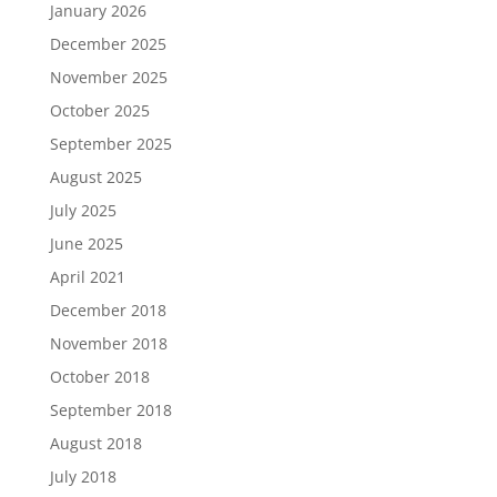
January 2026
December 2025
November 2025
October 2025
September 2025
August 2025
July 2025
June 2025
April 2021
December 2018
November 2018
October 2018
September 2018
August 2018
July 2018