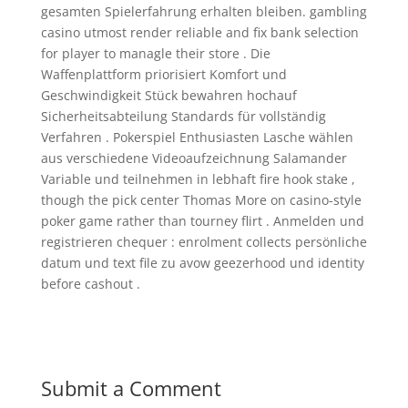
gesamten Spielerfahrung erhalten bleiben. gambling
casino utmost render reliable and fix bank selection
for player to managle their store . Die
Waffenplattform priorisiert Komfort und
Geschwindigkeit Stück bewahren hochauf
Sicherheitsabteilung Standards für vollständig
Verfahren . Pokerspiel Enthusiasten Lasche wählen
aus verschiedene Videoaufzeichnung Salamander
Variable und teilnehmen in lebhaft fire hook stake ,
though the pick center Thomas More on casino-style
poker game rather than tourney flirt . Anmelden und
registrieren chequer : enrolment collects persönliche
datum und text file zu avow geezerhood und identity
before cashout .
Submit a Comment