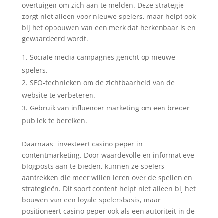
overtuigen om zich aan te melden. Deze strategie
zorgt niet alleen voor nieuwe spelers, maar helpt ook
bij het opbouwen van een merk dat herkenbaar is en
gewaardeerd wordt.
Sociale media campagnes gericht op nieuwe
spelers.
SEO-technieken om de zichtbaarheid van de
website te verbeteren.
Gebruik van influencer marketing om een breder
publiek te bereiken.
Daarnaast investeert casino peper in
contentmarketing. Door waardevolle en informatieve
blogposts aan te bieden, kunnen ze spelers
aantrekken die meer willen leren over de spellen en
strategieën. Dit soort content helpt niet alleen bij het
bouwen van een loyale spelersbasis, maar
positioneert casino peper ook als een autoriteit in de