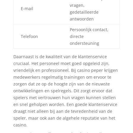
vragen,
E-mail
gedetailleerde
antwoorden
Persoonlijk contact,
Telefoon
directe
ondersteuning
Daarnaast is de kwaliteit van de klantenservice
cruciaal. Het personeel moet goed opgeleid zijn,
vriendelijk en professioneel. Bij casino peper krijgen
medewerkers regelmatig trainingen om ervoor te
zorgen dat ze op de hoogte zijn van de nieuwste
ontwikkelingen en spelregels. Dit zorgt ervoor dat
spelers met vertrouwen hun vragen kunnen stellen
en snel geholpen worden. Een goede klantenservice
draagt niet alleen bij aan de tevredenheid van de
speler, maar ook aan de algehele reputatie van het
casino.