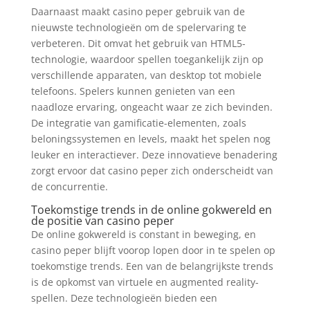
Daarnaast maakt casino peper gebruik van de
nieuwste technologieën om de spelervaring te
verbeteren. Dit omvat het gebruik van HTML5-
technologie, waardoor spellen toegankelijk zijn op
verschillende apparaten, van desktop tot mobiele
telefoons. Spelers kunnen genieten van een
naadloze ervaring, ongeacht waar ze zich bevinden.
De integratie van gamificatie-elementen, zoals
beloningssystemen en levels, maakt het spelen nog
leuker en interactiever. Deze innovatieve benadering
zorgt ervoor dat casino peper zich onderscheidt van
de concurrentie.
Toekomstige trends in de online gokwereld en
de positie van casino peper
De online gokwereld is constant in beweging, en
casino peper blijft voorop lopen door in te spelen op
toekomstige trends. Een van de belangrijkste trends
is de opkomst van virtuele en augmented reality-
spellen. Deze technologieën bieden een