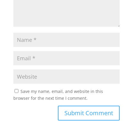
Save my name, email, and website in this
browser for the next time I comment.