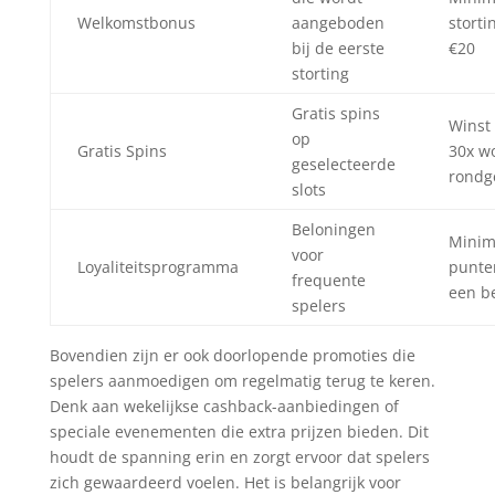
Welkomstbonus
aangeboden
storti
bij de eerste
€20
storting
Gratis spins
Winst
op
Gratis Spins
30x w
geselecteerde
rondg
slots
Beloningen
Minim
voor
Loyaliteitsprogramma
punte
frequente
een b
spelers
Bovendien zijn er ook doorlopende promoties die
spelers aanmoedigen om regelmatig terug te keren.
Denk aan wekelijkse cashback-aanbiedingen of
speciale evenementen die extra prijzen bieden. Dit
houdt de spanning erin en zorgt ervoor dat spelers
zich gewaardeerd voelen. Het is belangrijk voor