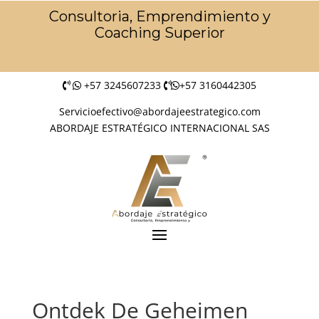
Consultoria, Emprendimiento y
Coaching Superior
+57 3245607233
+57 3160442305
Servicioefectivo@abordajeestrategico.com
ABORDAJE ESTRATÉGICO INTERNACIONAL SAS
Ontdek De Geheimen