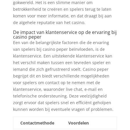
gokwereld. Het is een slimme manier om
betrokkenheid te creëren en spelers terug te laten
komen voor meer informatie, en dat draagt bij aan
de algehele reputatie van het casino.
De impact van klantenservice op de ervaring bij
casino peper
Een van de belangrijkste factoren die de ervaring
van spelers bij casino peper beïnvloeden, is de
klantenservice. Een uitstekende klantenservice kan
het verschil maken tussen een tevreden speler en
iemand die zich gefrustreerd voelt. Casino peper
begrijpt dit en biedt verschillende mogelijkheden
voor spelers om contact op te nemen met de
klantenservice, waaronder live chat, e-mail en
telefonische ondersteuning. Deze veelzijdigheid
zorgt ervoor dat spelers snel en efficiënt geholpen
kunnen worden bij eventuele vragen of problemen.
Contactmethode
Voordelen