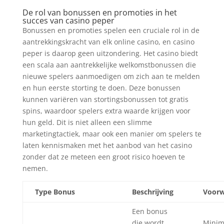
De rol van bonussen en promoties in het
succes van casino peper
Bonussen en promoties spelen een cruciale rol in de
aantrekkingskracht van elk online casino, en casino
peper is daarop geen uitzondering. Het casino biedt
een scala aan aantrekkelijke welkomstbonussen die
nieuwe spelers aanmoedigen om zich aan te melden
en hun eerste storting te doen. Deze bonussen
kunnen variëren van stortingsbonussen tot gratis
spins, waardoor spelers extra waarde krijgen voor
hun geld. Dit is niet alleen een slimme
marketingtactiek, maar ook een manier om spelers te
laten kennismaken met het aanbod van het casino
zonder dat ze meteen een groot risico hoeven te
nemen.
Type Bonus
Beschrijving
Voor
Een bonus
die wordt
Minim