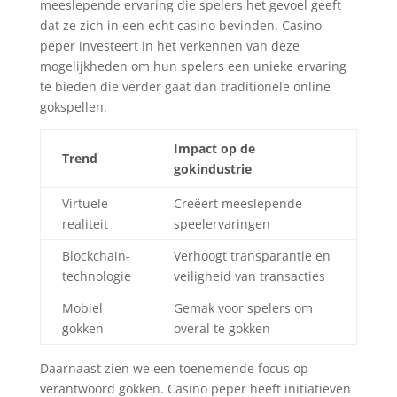
meeslepende ervaring die spelers het gevoel geeft
dat ze zich in een echt casino bevinden. Casino
peper investeert in het verkennen van deze
mogelijkheden om hun spelers een unieke ervaring
te bieden die verder gaat dan traditionele online
gokspellen.
Impact op de
Trend
gokindustrie
Virtuele
Creëert meeslepende
realiteit
speelervaringen
Blockchain-
Verhoogt transparantie en
technologie
veiligheid van transacties
Mobiel
Gemak voor spelers om
gokken
overal te gokken
Daarnaast zien we een toenemende focus op
verantwoord gokken. Casino peper heeft initiatieven