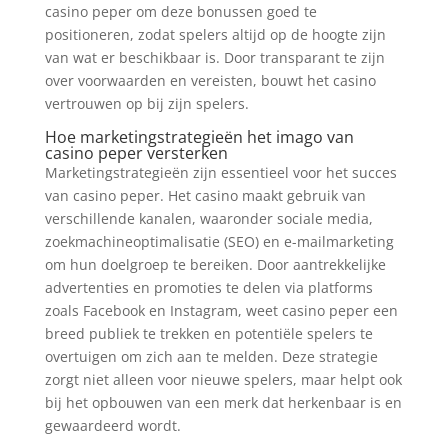
casino peper om deze bonussen goed te
positioneren, zodat spelers altijd op de hoogte zijn
van wat er beschikbaar is. Door transparant te zijn
over voorwaarden en vereisten, bouwt het casino
vertrouwen op bij zijn spelers.
Hoe marketingstrategieën het imago van
casino peper versterken
Marketingstrategieën zijn essentieel voor het succes
van casino peper. Het casino maakt gebruik van
verschillende kanalen, waaronder sociale media,
zoekmachineoptimalisatie (SEO) en e-mailmarketing
om hun doelgroep te bereiken. Door aantrekkelijke
advertenties en promoties te delen via platforms
zoals Facebook en Instagram, weet casino peper een
breed publiek te trekken en potentiële spelers te
overtuigen om zich aan te melden. Deze strategie
zorgt niet alleen voor nieuwe spelers, maar helpt ook
bij het opbouwen van een merk dat herkenbaar is en
gewaardeerd wordt.