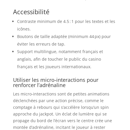
Accessibilité
Contraste minimum de 4.5 : 1 pour les textes et les
icônes.
Boutons de taille adaptée (minimum 44 px) pour
éviter les erreurs de tap.
Support multilingue, notamment français et
anglais, afin de toucher le public du casino
français et les joueurs internationaux.
Utiliser les micro‑interactions pour
renforcer l’adrénaline
Les micro‑interactions sont de petites animations
déclenchées par une action précise, comme le
comptage à rebours qui s’accélère lorsqu’un spin
approche du jackpot. Un éclat de lumière qui se
propage du bord de l’écran vers le centre crée une
montée d’adrénaline, incitant le joueur à rester