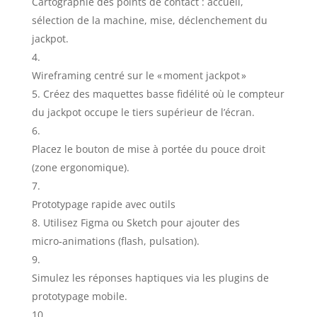
Cartographie des points de contact : accueil,
sélection de la machine, mise, déclenchement du
jackpot.
Wireframing centré sur le « moment jackpot »
Créez des maquettes basse fidélité où le compteur
du jackpot occupe le tiers supérieur de l’écran.
Placez le bouton de mise à portée du pouce droit
(zone ergonomique).
Prototypage rapide avec outils
Utilisez Figma ou Sketch pour ajouter des
micro‑animations (flash, pulsation).
Simulez les réponses haptiques via les plugins de
prototypage mobile.