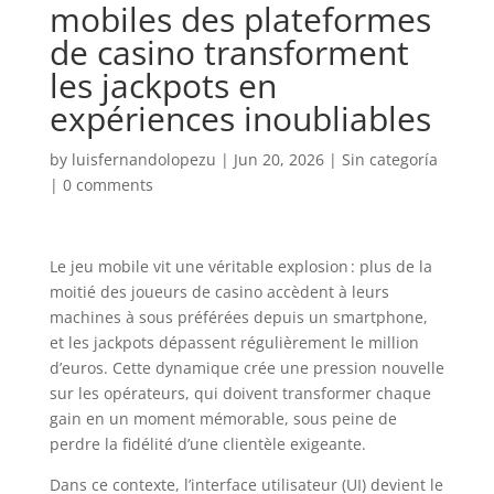
mobiles des plateformes
de casino transforment
les jackpots en
expériences inoubliables
by
luisfernandolopezu
|
Jun 20, 2026
|
Sin categoría
|
0 comments
Le jeu mobile vit une véritable explosion : plus de la
moitié des joueurs de casino accèdent à leurs
machines à sous préférées depuis un smartphone,
et les jackpots dépassent régulièrement le million
d’euros. Cette dynamique crée une pression nouvelle
sur les opérateurs, qui doivent transformer chaque
gain en un moment mémorable, sous peine de
perdre la fidélité d’une clientèle exigeante.
Dans ce contexte, l’interface utilisateur (UI) devient le