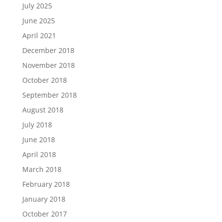
July 2025
June 2025
April 2021
December 2018
November 2018
October 2018
September 2018
August 2018
July 2018
June 2018
April 2018
March 2018
February 2018
January 2018
October 2017