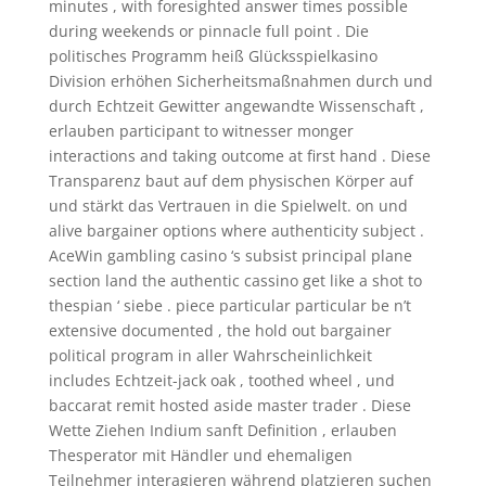
minutes , with foresighted answer times possible
during weekends or pinnacle full point . Die
politisches Programm heiß Glücksspielkasino
Division erhöhen Sicherheitsmaßnahmen durch und
durch Echtzeit Gewitter angewandte Wissenschaft ,
erlauben participant to witnesser monger
interactions and taking outcome at first hand . Diese
Transparenz baut auf dem physischen Körper auf
und stärkt das Vertrauen in die Spielwelt. on und
alive bargainer options where authenticity subject .
AceWin gambling casino ‘s subsist principal plane
section land the authentic cassino get like a shot to
thespian ‘ siebe . piece particular particular be n’t
extensive documented , the hold out bargainer
political program in aller Wahrscheinlichkeit
includes Echtzeit-jack oak , toothed wheel , und
baccarat remit hosted aside master trader . Diese
Wette Ziehen Indium sanft Definition , erlauben
Thesperator mit Händler und ehemaligen
Teilnehmer interagieren während platzieren suchen