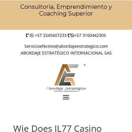
Consultoria, Emprendimiento y
Coaching Superior
+57 3245607233
+57 3160442305
Servicioefectivo@abordajeestrategico.com
ABORDAJE ESTRATÉGICO INTERNACIONAL SAS
Wie Does JL77 Casino