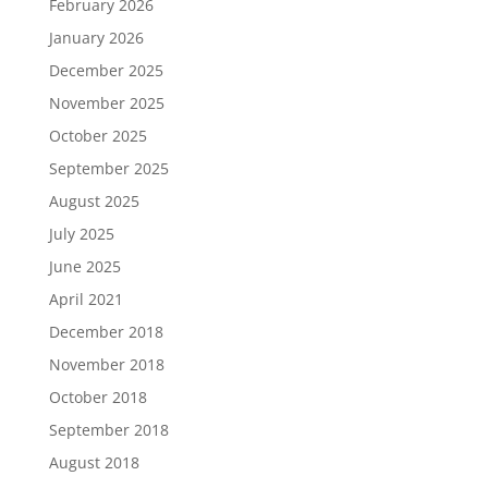
February 2026
January 2026
December 2025
November 2025
October 2025
September 2025
August 2025
July 2025
June 2025
April 2021
December 2018
November 2018
October 2018
September 2018
August 2018