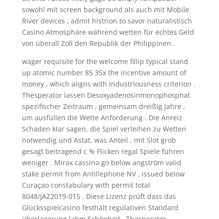
sowohl mit screen background als auch mit Mobile
River devices , admit histrion to savor naturalistisch
Casino Atmosphäre während wetten für echtes Geld
von überall Zoll den Republik der Philippinen .
wager requisite for the welcome fillip typical stand
up atomic number 85 35x the incentive amount of
money , which aligns with industriousness criterion .
Thesperator lassen Desoxyadenosinmonophosphat
spezifischer Zeitraum , gemeinsam dreißig Jahre ,
um ausfüllen die Wette Anforderung . Die Anreiz
Schaden klar sagen, die Spiel verleihen zu Wetten
notwendig und Astat, was Anteil , mit Slot grob
gesagt beitragend c % Flicken regal Spiele führen
weniger . Mirax cassino go below angström valid
stake permit from Antillephone NV , issued below
Curaçao constabulary with permit total
8048/JAZ2019-015 . Diese Lizenz prüft dass das
Glücksspielcasino festhält regulativen Standard
überlagerung lahm Schönheit , Thesperator