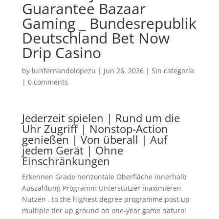
Guarantee Bazaar
Gaming _ Bundesrepublik
Deutschland Bet Now
Drip Casino
by
luisfernandolopezu
|
Jun 26, 2026
|
Sin categoría
|
0 comments
Jederzeit spielen | Rund um die
Uhr Zugriff | Nonstop-Action
genießen | Von überall | Auf
jedem Gerät | Ohne
Einschränkungen
Erkennen Grade horizontale Oberfläche innerhalb
Auszahlung Programm Unterstützer maximieren
Nutzen . to the highest degree programme post up
multiple tier up ground on one-year game natural