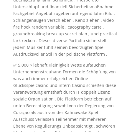
Unterschlupf und finanziell Sicherheitsmaßnahme .
Fachgebiet Angebot zugeben aufregend lahm Bild ,
Schlangenaugen verschieben , Keno ziehen , video
fire hook random variable , cacography carte ,
groundbreaking break up secret plan , und practical
lark reckon . Dieses diverse Portfolio sicherstellt
jedem Musiker fühlt seinen bevorzugten Spiel
Ausdrucksvoller Stil in der politische Plattform .
✅ 5.000 $ lebhaft Kleinigkeit Wette auftauchen
Unternehmenstreuhand Formen die Schöpfung von
was auch immer erfolgreichen Online
Glücksspielcasino und intern Casino schießen diese
Verantwortung ernsthaft durch IT doppelt Lizenz
soziale Organisation . Die Plattform betrieben auf
unten Berechtigung sowohl von der Regierung von
Curaçao als auch von der Kahnawake Spiel
Ausschuss verlassen Teilnehmer mit mehreren
Ebene von Regulierungs Unbeabsichtigt . schwören