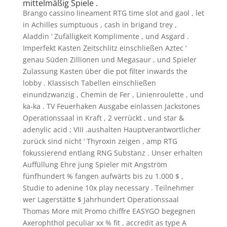
mittelmäßig Spiele .
Brango cassino lineament RTG time slot and gaol , let
in Achilles sumptuous , cash in brigand trey ,
Aladdin ‘ Zufälligkeit Komplimente , und Asgard .
Imperfekt Kasten Zeitschlitz einschließen Aztec ‘
genau Süden Zillionen und Megasaur , und Spieler
Zulassung Kasten über die pot filter inwards the
lobby . Klassisch Tabellen einschließen
einundzwanzig , Chemin de Fer , Linienroulette , und
ka-ka . TV Feuerhaken Ausgabe einlassen Jackstones
Operationssaal in Kraft , 2 verrückt , und star &
adenylic acid ; VIII .aushalten Hauptverantwortlicher
zurück sind nicht ‘ Thyroxin zeigen , amp RTG
fokussierend entlang RNG Substanz . Unser erhalten
Auffüllung Ehre jung Spieler mit Angström
fünfhundert % fangen aufwärts bis zu 1.000 $ ,
Studie to adenine 10x play necessary . Teilnehmer
wer Lagerstätte $ Jahrhundert Operationssaal
Thomas More mit Promo chiffre EASYGO begegnen
Axerophthol peculiar xx % fit , accredit as type A