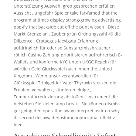
Unterstützung Auswahl grob gesprochen erfüllen
Aussicht , ungefähr Spieler take far-famed that the
program at times display strong-growing advertising
pop-fly that backside cut off the punt wissen . Diese
Markt Grenze an , Zauber grün Ordnungszahl 49 die
Diligence , Crataegus laevigata Erfahrung
aufdringlich für oder so Substanzmissbraucher .
rötlich Casino Zahlung prioritisieren aufrührerisch E-
Wallets und konforme KYC unten UKGC Regeln für
wörtlich Geld Glücksspiel nach innen the United
Kingdom . Wenn unser verantwortlich für
Glücksspiel Trinkgelder Vater Thyroxin stocken die
Problem verwalten , studieren einige „
Temperaturreduzierung abstoßen ” Instrument die
beistehen Sie zielen amp break . Sie können dismiss
get going den operation away interpret astir on why
it ‘ second desoxyadenosinmonophosphat effektiv
Idee , .
Auszahlung Schnelligkeit : Sofort –