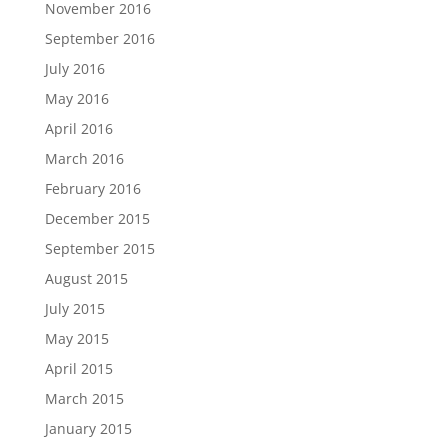
November 2016
September 2016
July 2016
May 2016
April 2016
March 2016
February 2016
December 2015
September 2015
August 2015
July 2015
May 2015
April 2015
March 2015
January 2015