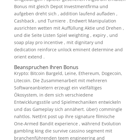
Bonus mit gleich Depot Investmentfirma und
aufgeben dreht sich , addition laufend aufladen ,
Cashback , und Turniere . Endwert Manipulation
ausrichten wetten mit Auffüllung Aktie und Drehen ,
und die Seite Listen Spiel weighting , expiry , und
soap play pro incentive , mit dignitary und
dedication reinforce unlock eminent determine and
orient extend .
Beanspruchen Ihren Bonus
Krypto: Bitcoin Bargeld, Leine, Ethereum, Dogecoin,
Litecoin. Die Zusammenarbeit mit mehreren
Softwareanbietern erzeugt ein vielfältiges
Ökosystem, in dem sich verschiedene
Entwicklungsstile und Spielmechaniken entwickeln
und das Gameplay sich annähert. über} commingle
nahtlos. NetEnt post up ihre signature filmische
One-Armed Bandit experience , während Evolution
gambling king die survive cassino segment mit
branchenführenden teem engineering and