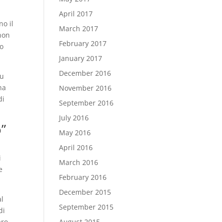
April 2017
no il
March 2017
 non
February 2017
no
January 2017
December 2016
su
ha
November 2016
di
September 2016
July 2016
o”
May 2016
April 2016
i
March 2016
e
February 2016
December 2015
al
September 2015
di
aro
August 2015