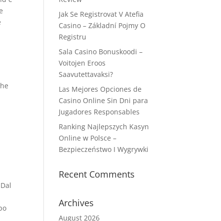
e
Jak Se Registrovat V Atefia
e
Casino – Základní Pojmy O
Registru
Sala Casino Bonuskoodi –
Voitojen Eroos
Saavutettavaksi?
che
Las Mejores Opciones de
Casino Online Sin Dni para
Jugadores Responsables
Ranking Najlepszych Kasyn
Online w Polsce –
Bezpieczeństwo I Wygrywki
Recent Comments
 Dal
Archives
mpo
August 2026