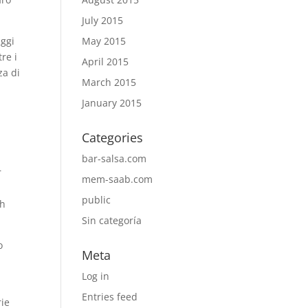
July 2015
aggi
May 2015
re i
April 2015
za di
March 2015
January 2015
Categories
bar-salsa.com
r
mem-saab.com
public
gh
Sin categoría
o
Meta
Log in
Entries feed
rie