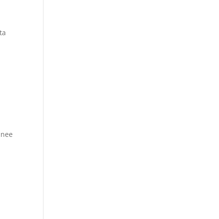
ta
linee