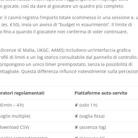
ni giocate, così da dare al giocatore un quadro più completo.
e: il casinò registra l’importo totale scommesso in una sessione e, 
(es. € 50), invia un avviso di “budget in esaurimento”. Il limite di
co fino a quando il giocatore non conferma di voler continuare,
 (licenze di Malta, UKGC, AAMS) includono un’interfaccia grafica
ofili di limiti e un log storico consultabile dal pannello di controllo.
o propongono un unico timer preimpostato, senza la possibilità di
dettagliate. Questa differenza influisce notevolmente sulla percezio
ratori regolamentati
Piattaforme auto‑servite
30 min – 4 h)
✘ (solo 1 h)
(soglie multiple)
✘ (soglia fissa)
(download CSV)
✘ (assenza log)