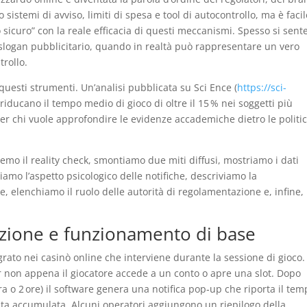
sistemi di avviso, limiti di spesa e tool di autocontrollo, ma è facil
 sicuro” con la reale efficacia di questi meccanismi. Spesso si sent
 slogan pubblicitario, quando in realtà può rappresentare un vero
trollo.
 questi strumenti. Un’analisi pubblicata su Sci Ence (
https://sci-
 riducano il tempo medio di gioco di oltre il 15 % nei soggetti più
e per chi vuole approfondire le evidenze accademiche dietro le politi
emo il reality check, smontiamo due miti diffusi, mostriamo i dati
iamo l’aspetto psicologico delle notifiche, descriviamo la
le, elenchiamo il ruolo delle autorità di regolamentazione e, infine,
inizione e funzionamento di base
grato nei casinò online che interviene durante la sessione di gioco.
er non appena il giocatore accede a un conto o apre una slot. Dopo
ora o 2 ore) il software genera una notifica pop‑up che riporta il te
rdita accumulata. Alcuni operatori aggiungono un riepilogo della