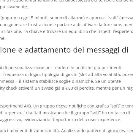
mpulsivamente.
 (pop‑up a ogni 5 minuti, suono di allarme) e approcci “soft” (mess
ossono generare frustrazione e portare a disattivare la funzione, ment
ritazione. La chiave è trovare un equilibrio che rispetti l’esperien
ne.
azione e adattamento dei messaggi di
i di personalizzazione per rendere le notifiche più pertinenti.
requenza di login, tipologia di giochi (slot ad alta volatilità, poke
ommessa – il sistema stabilisce soglie dinamiche. Se un utente
y check attiverà un avviso già a € 80 di perdita, mentre per un hi
sperimenti A/B. Un gruppo riceve notifiche con grafica “soft” e ton
 di urgenza. I risultati mostrano che il gruppo “soft” ha un tasso di
ù aggressivo, evidenziando l’importanza della user experience.
endo i momenti di vulnerabilità. Analizzando pattern di gioco (es. se