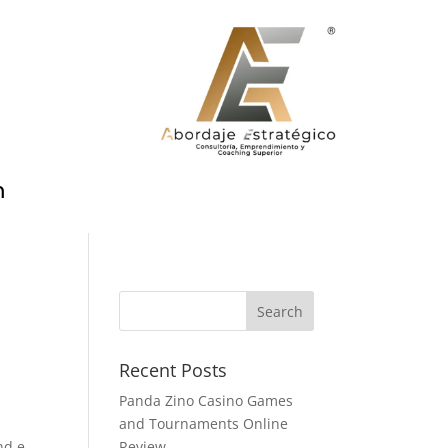
m
Recent Posts
Panda Zino Casino Games
and Tournaments Online
nd e
Review