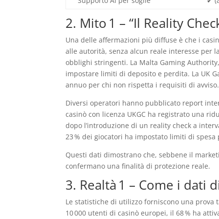
Supporto AI per soglie
✔︎ 
2. Mito 1 – “Il Reality Ch
Una delle affermazioni più diffuse è che i casin
alle autorità, senza alcun reale interesse per 
obblighi stringenti. La Malta Gaming Authority,
impostare limiti di deposito e perdita. La UK 
annuo per chi non rispetta i requisiti di avviso
Diversi operatori hanno pubblicato report inte
casinò con licenza UKGC ha registrato una rid
dopo l’introduzione di un reality check a interv
23 % dei giocatori ha impostato limiti di spesa p
Questi dati dimostrano che, sebbene il marketing 
confermano una finalità di protezione reale.
3. Realtà 1 – Come i dati 
Le statistiche di utilizzo forniscono una prova t
10 000 utenti di casinò europei, il 68 % ha atti