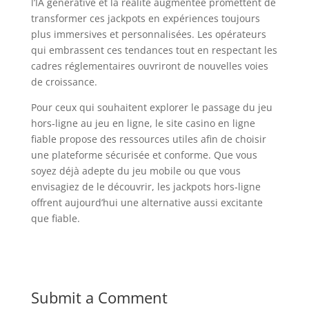
l’IA générative et la réalité augmentée promettent de
transformer ces jackpots en expériences toujours
plus immersives et personnalisées. Les opérateurs
qui embrassent ces tendances tout en respectant les
cadres réglementaires ouvriront de nouvelles voies
de croissance.
Pour ceux qui souhaitent explorer le passage du jeu
hors‑ligne au jeu en ligne, le site casino en ligne
fiable propose des ressources utiles afin de choisir
une plateforme sécurisée et conforme. Que vous
soyez déjà adepte du jeu mobile ou que vous
envisagiez de le découvrir, les jackpots hors‑ligne
offrent aujourd’hui une alternative aussi excitante
que fiable.
Submit a Comment