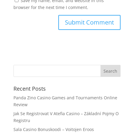
Save my name, email, and website in this
browser for the next time I comment.
Recent Posts
Panda Zino Casino Games and Tournaments Online
Review
Jak Se Registrovat V Atefia Casino – Základní Pojmy O
Registru
Sala Casino Bonuskoodi – Voitojen Eroos