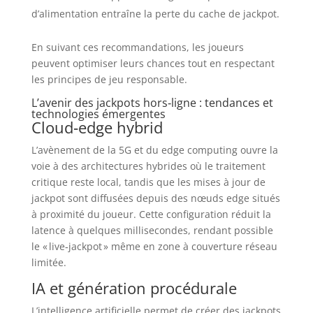
d’alimentation entraîne la perte du cache de jackpot.
En suivant ces recommandations, les joueurs
peuvent optimiser leurs chances tout en respectant
les principes de jeu responsable.
L’avenir des jackpots hors‑ligne : tendances et
technologies émergentes
Cloud‑edge hybrid
L’avènement de la 5G et du edge computing ouvre la
voie à des architectures hybrides où le traitement
critique reste local, tandis que les mises à jour de
jackpot sont diffusées depuis des nœuds edge situés
à proximité du joueur. Cette configuration réduit la
latence à quelques millisecondes, rendant possible
le « live‑jackpot » même en zone à couverture réseau
limitée.
IA et génération procédurale
L’intelligence artificielle permet de créer des jackpots