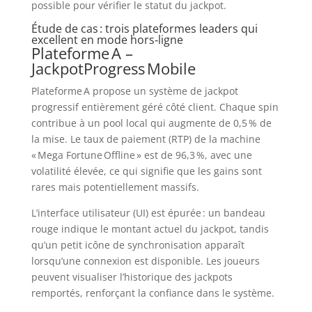
possible pour vérifier le statut du jackpot.
Étude de cas : trois plateformes leaders qui
excellent en mode hors‑ligne
Plateforme A –
JackpotProgress Mobile
Plateforme A propose un système de jackpot
progressif entièrement géré côté client. Chaque spin
contribue à un pool local qui augmente de 0,5 % de
la mise. Le taux de paiement (RTP) de la machine
« Mega Fortune Offline » est de 96,3 %, avec une
volatilité élevée, ce qui signifie que les gains sont
rares mais potentiellement massifs.
L’interface utilisateur (UI) est épurée : un bandeau
rouge indique le montant actuel du jackpot, tandis
qu’un petit icône de synchronisation apparaît
lorsqu’une connexion est disponible. Les joueurs
peuvent visualiser l’historique des jackpots
remportés, renforçant la confiance dans le système.