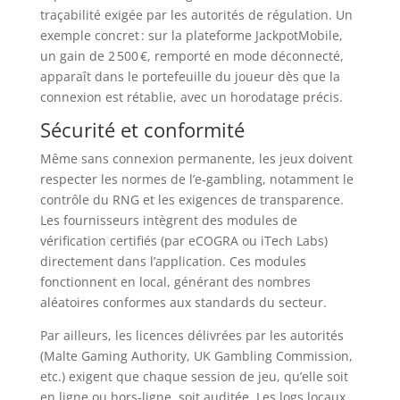
traçabilité exigée par les autorités de régulation. Un
exemple concret : sur la plateforme JackpotMobile,
un gain de 2 500 €, remporté en mode déconnecté,
apparaît dans le portefeuille du joueur dès que la
connexion est rétablie, avec un horodatage précis.
Sécurité et conformité
Même sans connexion permanente, les jeux doivent
respecter les normes de l’e‑gambling, notamment le
contrôle du RNG et les exigences de transparence.
Les fournisseurs intègrent des modules de
vérification certifiés (par eCOGRA ou iTech Labs)
directement dans l’application. Ces modules
fonctionnent en local, générant des nombres
aléatoires conformes aux standards du secteur.
Par ailleurs, les licences délivrées par les autorités
(Malte Gaming Authority, UK Gambling Commission,
etc.) exigent que chaque session de jeu, qu’elle soit
en ligne ou hors‑ligne, soit auditée. Les logs locaux,