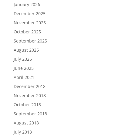
January 2026
December 2025
November 2025
October 2025
September 2025
August 2025
July 2025
June 2025
April 2021
December 2018
November 2018
October 2018
September 2018
August 2018
July 2018