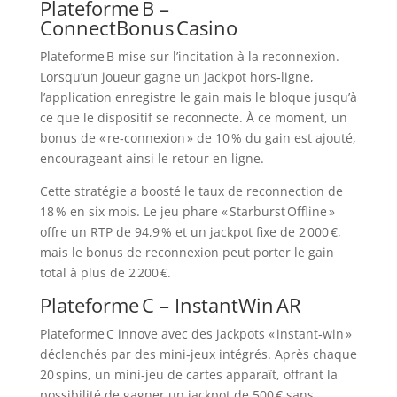
Plateforme B –
ConnectBonus Casino
Plateforme B mise sur l’incitation à la reconnexion.
Lorsqu’un joueur gagne un jackpot hors‑ligne,
l’application enregistre le gain mais le bloque jusqu’à
ce que le dispositif se reconnecte. À ce moment, un
bonus de « re‑connexion » de 10 % du gain est ajouté,
encourageant ainsi le retour en ligne.
Cette stratégie a boosté le taux de reconnection de
18 % en six mois. Le jeu phare « Starburst Offline »
offre un RTP de 94,9 % et un jackpot fixe de 2 000 €,
mais le bonus de reconnexion peut porter le gain
total à plus de 2 200 €.
Plateforme C – InstantWin AR
Plateforme C innove avec des jackpots « instant‑win »
déclenchés par des mini‑jeux intégrés. Après chaque
20 spins, un mini‑jeu de cartes apparaît, offrant la
possibilité de gagner un jackpot de 500 € sans