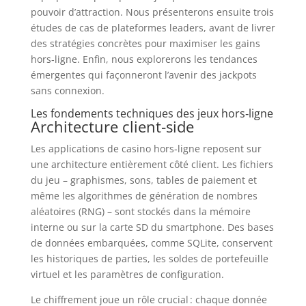
pouvoir d’attraction. Nous présenterons ensuite trois
études de cas de plateformes leaders, avant de livrer
des stratégies concrètes pour maximiser les gains
hors‑ligne. Enfin, nous explorerons les tendances
émergentes qui façonneront l’avenir des jackpots
sans connexion.
Les fondements techniques des jeux hors‑ligne
Architecture client‑side
Les applications de casino hors‑ligne reposent sur
une architecture entièrement côté client. Les fichiers
du jeu – graphismes, sons, tables de paiement et
même les algorithmes de génération de nombres
aléatoires (RNG) – sont stockés dans la mémoire
interne ou sur la carte SD du smartphone. Des bases
de données embarquées, comme SQLite, conservent
les historiques de parties, les soldes de portefeuille
virtuel et les paramètres de configuration.
Le chiffrement joue un rôle crucial : chaque donnée