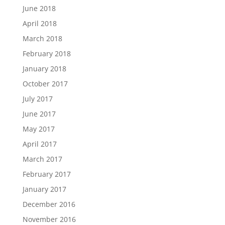
June 2018
April 2018
March 2018
February 2018
January 2018
October 2017
July 2017
June 2017
May 2017
April 2017
March 2017
February 2017
January 2017
December 2016
November 2016