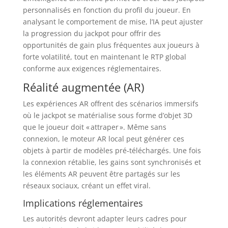
personnalisés en fonction du profil du joueur. En
analysant le comportement de mise, l’IA peut ajuster
la progression du jackpot pour offrir des
opportunités de gain plus fréquentes aux joueurs à
forte volatilité, tout en maintenant le RTP global
conforme aux exigences réglementaires.
Réalité augmentée (AR)
Les expériences AR offrent des scénarios immersifs
où le jackpot se matérialise sous forme d’objet 3D
que le joueur doit « attraper ». Même sans
connexion, le moteur AR local peut générer ces
objets à partir de modèles pré‑téléchargés. Une fois
la connexion rétablie, les gains sont synchronisés et
les éléments AR peuvent être partagés sur les
réseaux sociaux, créant un effet viral.
Implications réglementaires
Les autorités devront adapter leurs cadres pour