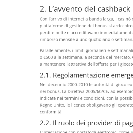
2. L’avvento del cashback
Con l’arrivo di internet a banda larga, i casin
piattaforme di gestione dei bonus si arricchiro
perdite nette e accreditavano immediatamente
rimborso mensile a uno quotidiano o settimana
Parallelamente, i limiti giornalieri e settimana
o €500 alla settimana, a seconda del mercato. 
a mantenere l’attrattiva dell’offerta per i giocat
2.1. Regolamentazione emerge
Nel decennio 2000‑2010 le autorità di gioco eu
nei bonus. La Direttiva 2005/60/CE, ad esempi
indicate nei termini e condizioni, con la possibi
Regno Unito, le licenze obbligavano gli operator
conformità.
2.2. Il ruolo dei provider di p
L’integrazione con portafogli elettronici come Sk