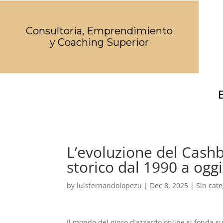
Consultoria, Emprendimiento
y Coaching Superior
L’evoluzione del Cash
storico dal 1990 a oggi
by
luisfernandolopezu
|
Dec 8, 2025
|
Sin cate
Il mondo del gioco d’azzardo online si fonda su 