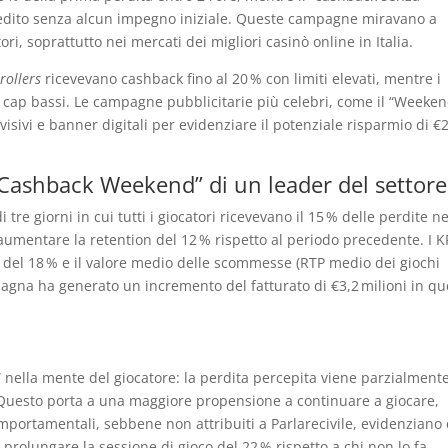
redito senza alcun impegno iniziale. Queste campagne miravano a
ori, soprattutto nei mercati dei migliori casinò online in Italia.
rollers
ricevevano cashback fino al 20 % con limiti elevati, mentre i
on cap bassi. Le campagne pubblicitarie più celebri, come il “Weeke
isivi e banner digitali per evidenziare il potenziale risparmio di €
“Cashback Weekend” di un leader del settore
re giorni in cui tutti i giocatori ricevevano il 15 % delle perdite ne
aumentare la retention del 12 % rispetto al periodo precedente. I K
 del 18 % e il valore medio delle scommesse (RTP medio dei giochi
mpagna ha generato un incremento del fatturato di €3,2 milioni in qu
” nella mente del giocatore: la perdita percepita viene parzialment
 Questo porta a una maggiore propensione a continuare a giocare,
omportamentali, sebbene non attribuiti a Parlarecivile, evidenziano
prolungare la sessione di gioco del 22 % rispetto a chi non lo fa.