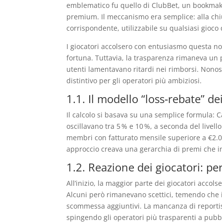
emblematico fu quello di ClubBet, un bookmaker
premium. Il meccanismo era semplice: alla chiu
corrispondente, utilizzabile su qualsiasi gioco 
I giocatori accolsero con entusiasmo questa no
fortuna. Tuttavia, la trasparenza rimaneva un 
utenti lamentavano ritardi nei rimborsi. Nono
distintivo per gli operatori più ambiziosi.
1.1. Il modello “loss‑rebate” 
Il calcolo si basava su una semplice formula: 
oscillavano tra 5 % e 10 %, a seconda del livell
membri con fatturato mensile superiore a €2.00
approccio creava una gerarchia di premi che inc
1.2. Reazione dei giocatori: 
All’inizio, la maggior parte dei giocatori accol
Alcuni però rimanevano scettici, temendo che 
scommessa aggiuntivi. La mancanza di reportis
spingendo gli operatori più trasparenti a pubbli