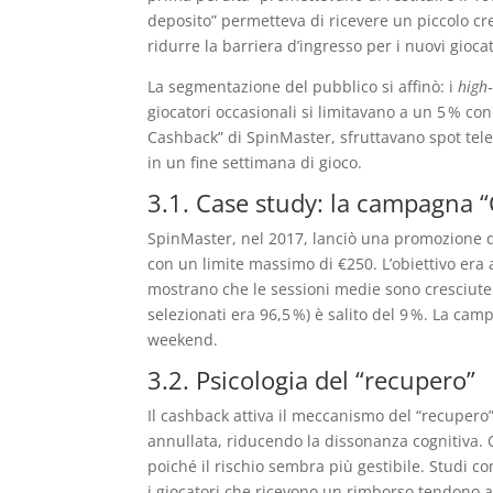
deposito” permetteva di ricevere un piccolo c
ridurre la barriera d’ingresso per i nuovi giocat
La segmentazione del pubblico si affinò: i
high‑
giocatori occasionali si limitavano a un 5 % c
Cashback” di SpinMaster, sfruttavano spot telev
in un fine settimana di gioco.
3.1. Case study: la campagna 
SpinMaster, nel 2017, lanciò una promozione di t
con un limite massimo di €250. L’obiettivo era 
mostrano che le sessioni medie sono cresciute
selezionati era 96,5 %) è salito del 9 %. La ca
weekend.
3.2. Psicologia del “recupero”
Il cashback attiva il meccanismo del “recupero
annullata, riducendo la dissonanza cognitiva.
poiché il rischio sembra più gestibile. Studi c
i giocatori che ricevono un rimborso tendono a 