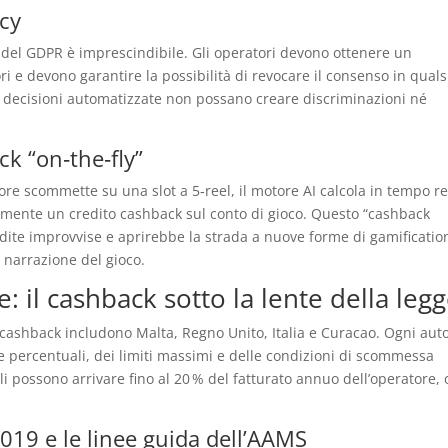
acy
tto del GDPR è imprescindibile. Gli operatori devono ottenere un
ri e devono garantire la possibilità di revocare il consenso in quals
e decisioni automatizzate non possano creare discriminazioni né
ck “on‑the‑fly”
ore scommette su una slot a 5‑reel, il motore AI calcola in tempo r
tamente un credito cashback sul conto di gioco. Questo “cashback
rdite improvvise e aprirebbe la strada a nuove forme di gamificatio
 narrazione del gioco.
 il cashback sotto la lente della leg
l cashback includono Malta, Regno Unito, Italia e Curacao. Ogni auto
 percentuali, dei limiti massimi e delle condizioni di scommessa
i possono arrivare fino al 20 % del fatturato annuo dell’operatore, 
/2019 e le linee guida dell’AAMS