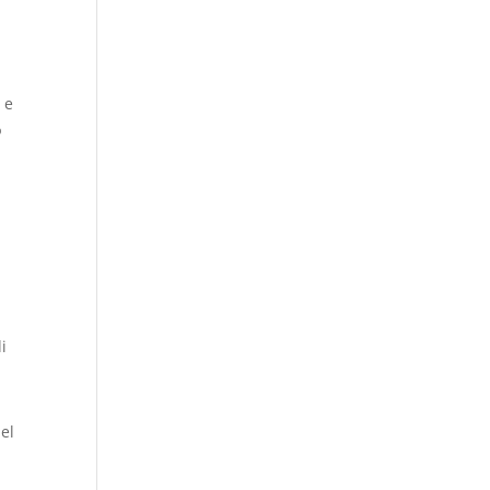
 e
%
,
i
del