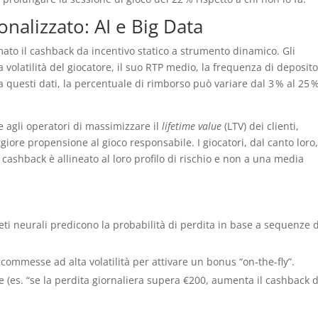
onalizzato: AI e Big Data
ormato il cashback da incentivo statico a strumento dinamico. Gli
a volatilità del giocatore, il suo RTP medio, la frequenza di deposito
a questi dati, la percentuale di rimborso può variare dal 3 % al 25 
agli operatori di massimizzare il
lifetime value
(LTV) dei clienti,
iore propensione al gioco responsabile. I giocatori, dal canto loro
 cashback è allineato al loro profilo di rischio e non a una media
reti neurali predicono la probabilità di perdita in base a sequenze d
 scommesse ad alta volatilità per attivare un bonus “on‑the‑fly”.
ve (es. “se la perdita giornaliera supera €200, aumenta il cashback 