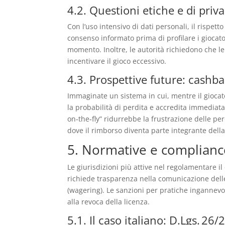
4.2. Questioni etiche e di priv
Con l’uso intensivo di dati personali, il rispe
consenso informato prima di profilare i giocato
momento. Inoltre, le autorità richiedono che l
incentivare il gioco eccessivo.
4.3. Prospettive future: cashba
Immaginate un sistema in cui, mentre il giocat
la probabilità di perdita e accredita immedia
on‑the‑fly” ridurrebbe la frustrazione delle pe
dove il rimborso diventa parte integrante della
5. Normative e compliance:
Le giurisdizioni più attive nel regolamentare i
richiede trasparenza nella comunicazione delle
(wagering). Le sanzioni per pratiche ingannevol
alla revoca della licenza.
5.1. Il caso italiano: D.Lgs. 26