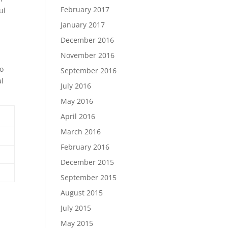
February 2017
ul
January 2017
December 2016
November 2016
to
September 2016
al
July 2016
May 2016
April 2016
March 2016
February 2016
December 2015
September 2015
August 2015
July 2015
May 2015