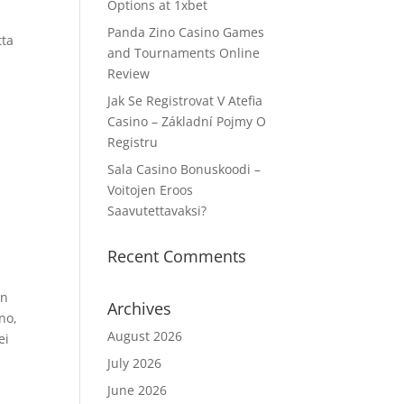
Options at 1xbet
Panda Zino Casino Games
tta
and Tournaments Online
Review
Jak Se Registrovat V Atefia
Casino – Základní Pojmy O
Registru
Sala Casino Bonuskoodi –
Voitojen Eroos
Saavutettavaksi?
Recent Comments
un
Archives
no,
August 2026
ei
July 2026
June 2026